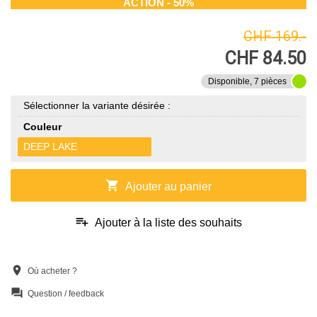
ACTION - 50%
CHF 169.-
CHF 84.50
Disponible, 7 pièces
Sélectionner la variante désirée :
Couleur
DEEP LAKE
shopping_cart
Ajouter au panier
playlist_add
Ajouter à la liste des souhaits
location_on
Où acheter ?
question_answer
Question / feedback