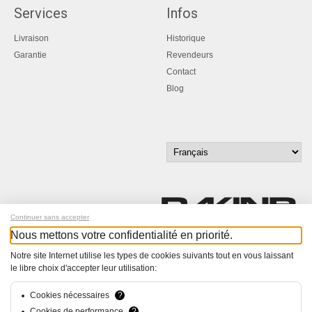
Services
Infos
Livraison
Historique
Garantie
Revendeurs
Contact
Blog
Continuer sans accepter
Nous mettons votre confidentialité en priorité.
Inscrivez-vous à notre newsletter !
Notre site Internet utilise les types de cookies suivants tout en vous laissant
le libre choix d'accepter leur utilisation:
© Bucher+Walt 2011-2026
Tous droits réservés - Informations non contractuelles
Cookies nécessaires
?
Conditions générales
Cookies de performance
?