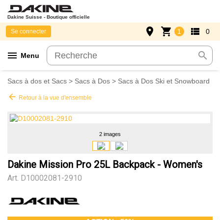
Dakine Suisse - Boutique officielle
place
shopping_cart
view_list
1
0
Se connecter
menu
search
Menu
Sacs à dos et Sacs
>
Sacs à Dos
>
Sacs à Dos Ski et Snowboard
arrow_back
Retour à la vue d'ensemble
2 images
Dakine Mission Pro 25L Backpack - Women's
Art.
D10002081-2910