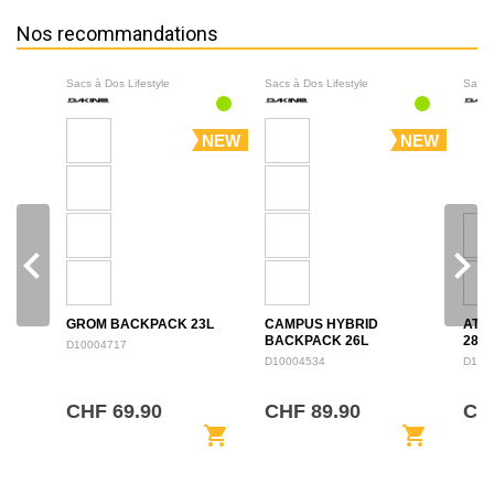
Nos recommandations
Sacs à Dos Lifestyle
Sacs à Dos Lifestyle
Sacs 
NEW
NEW
navigate_before
navigate_next
GROM BACKPACK 23L
CAMPUS HYBRID
ATL
BACKPACK 26L
28L
D10004717
D10004534
D100
CHF 69.90
CHF 89.90
CH
shopping_cart
shopping_cart