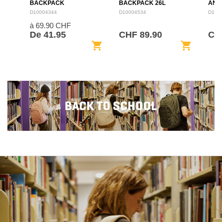
BACKPACK
BACKPACK 26L
ANN
BAC
D10004344
D10004534
D100
à 69.90 CHF
De 41.95
CHF 89.90
CHF
shopping_cart
shopping_cart