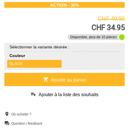
ACTION - 30%
CHF 49.90
CHF 34.95
Disponible, plus de 10 pièces
Sélectionner la variante désirée :
Couleur
BLACK
shopping_cart
Ajouter au panier
playlist_add
Ajouter à la liste des souhaits
location_on
Où acheter ?
question_answer
Question / feedback