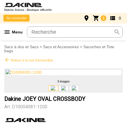
Dakine Suisse - Boutique officielle
place
shopping_cart
view_list
3
0
Se connecter
menu
search
Menu
Sacs à dos et Sacs
>
Sacs et Accessoires
>
Sacoches et Tote
bags
arrow_back
Retour à la vue d'ensemble
3 images
Dakine JOEY OVAL CROSSBODY
Art.
D10004081-1200