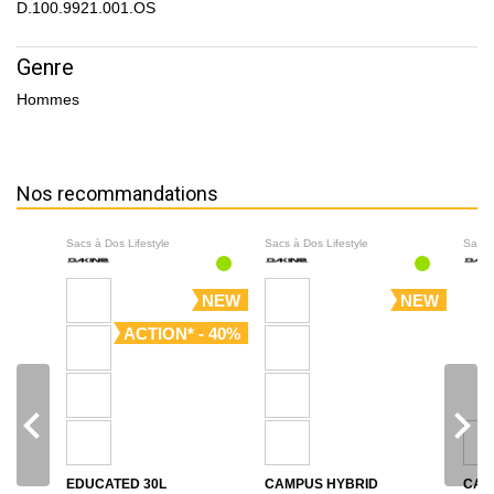
D.100.9921.001.OS
Genre
Hommes
Nos recommandations
Sacs à Dos Lifestyle
Sacs à Dos Lifestyle
Sacs 
NEW
NEW
ACTION* - 40%
navigate_before
navigate_next
EDUCATED 30L
CAMPUS HYBRID
CAM