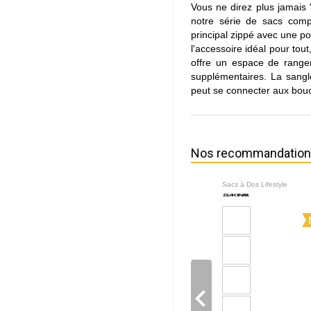
Vous ne direz plus jamais 
notre série de sacs comp
principal zippé avec une po
l'accessoire idéal pour to
offre un espace de range
supplémentaires. La sangle
peut se connecter aux bou
Nos recommandatio
Sacs à Dos Lifestyle
navigate_before