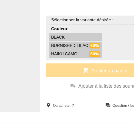
Sélectionner la variante désirée :
Couleur
BLACK
BURNISHED LILAC
60%
HAIKU CAMO
50%
shopping_cart
Ajouter au panier
playlist_add
Ajouter à la liste des souh
location_on
question_answer
Où acheter ?
Question / f