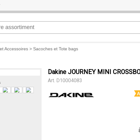
et Accessoires
>
Sacoches et Tote bags
Dakine JOURNEY MINI CROSSB
Art.
D10004083
s
A