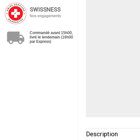
SWISSNESS
Nos engagements
local_shipping
Commandé avant 15h00,
livré le lendemain (16h00
par Express)
Description