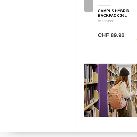
CAMPUS HYBRID
BACKPACK 26L
D10004534
CHF 89.90
sh