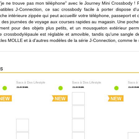
"je ne trouve pas mon téléphone" avec le Journey Mini Crossbody ! F
atibles J-Connection, ce sac crossbody facile à porter dispose d'
che intérieure zippée qui peut accueillir votre téléphone, passeport et c
ut, des journées de voyage aux courses rapides au magasin. Une poche 
ment pour des objets plus petits, et un mousqueton extérieur perm
 crossbody/épaule est réglable et amovible, tandis qu'une sangle de 
cles MOLLE et à d'autres modèles de la série J-Connection, comme le 
ns
Sacs à Dos Lifestyle
Sacs à Dos Lifestyle
Sacs à 
NEW
NEW
NEW