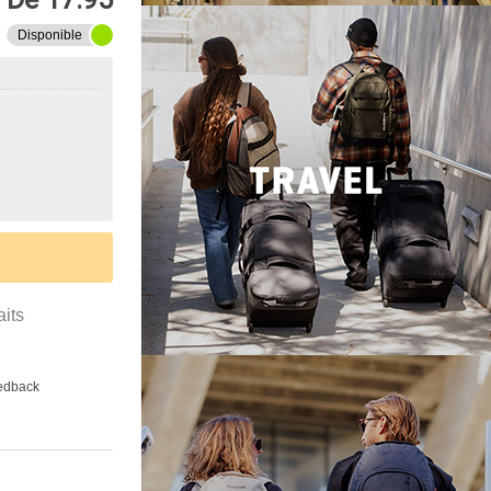
Disponible
aits
eedback