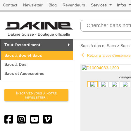
Contact
Newsletter
Blog
Revendeurs
Services
Infos
Dakine Suisse - Boutique officielle
Tout l'assortiment
Sacs à dos et Sacs
>
Sacs 
arrow_back
Sacs à dos et Sacs
Retour à la vue d'ensemble
Sacs à Dos
Sacs et Accessoires
7 image
Inscrivez-vous à notre
newsletter !