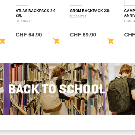
ATLAS BACKPACK 2.0
GROM BACKPACK 23L
CAMP
28L
ANNI
D10004717
BACK
D10004712
D1000
CHF 64.90
CHF 69.90
CHF
opping_cart
shopping_cart
shopping_cart