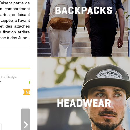
aisant partie de
un compartiment
artes, en faisant
zippée à l'avant
et des attaches
fixation arrière
sac à dos June.
Dos Lifestyle
Sacs à Dos Lifestyle
NEW
NEW
ACTION* - 40%
navigate_next