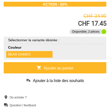
ACTION - 50%
CHF 34.90
CHF 17.45
Disponible, 2 pièces
Sélectionner la variante désirée :
Couleur
BEAR GAMES
shopping_cart
Ajouter au panier
playlist_add
Ajouter à la liste des souhaits
location_on
Où acheter ?
question_answer
Question / feedback