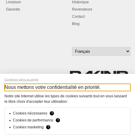
Livraison
Historique
Garantie
Revendeurs
Contact
Blog
Continuer sans accepter
Nous mettons votre confidentialité en priorité.
Inscrivez-vous à notre newsletter !
Notre site Internet utilise les types de cookies suivants tout en vous laissant
le libre choix d'accepter leur utilisation:
© Bucher+Walt 2011-2026
Tous droits réservés - Informations non contractuelles
Cookies nécessaires
?
Conditions générales
Cookies de performance
?
Politique de Confidentialité
Cookies marketing
?
Conception et réalisation :
hsolutions.ch