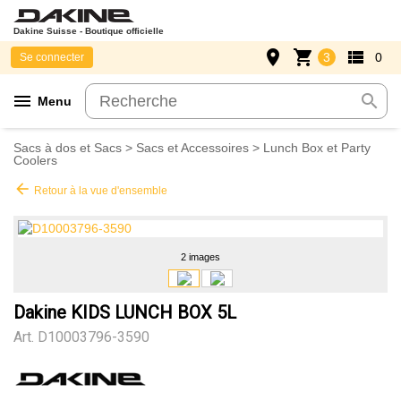
Dakine Suisse - Boutique officielle
place
shopping_cart
view_list
3
0
Se connecter
menu
search
Menu
Sacs à dos et Sacs
>
Sacs et Accessoires
>
Lunch Box et Party
Coolers
arrow_back
Retour à la vue d'ensemble
2 images
Dakine KIDS LUNCH BOX 5L
Art.
D10003796-3590