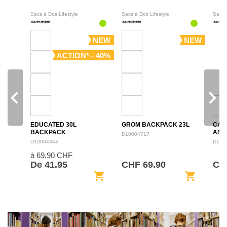
Sacs à Dos Lifestyle
Sacs à Dos Lifestyle
Sacs 
NEW
NEW
ACTION* - 40%
navigate_before
navigate_next
EDUCATED 30L
GROM BACKPACK 23L
CAM
BACKPACK
ANN
D10004717
BAC
D10004344
D100
à 69.90 CHF
De 41.95
CHF 69.90
CHF
shopping_cart
shopping_cart