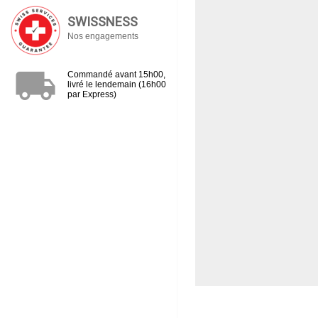
SWISSNESS
Nos engagements
local_shipping
Commandé avant 15h00,
livré le lendemain (16h00
par Express)