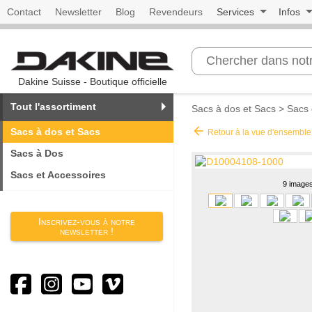
Contact
Newsletter
Blog
Revendeurs
Services
Infos
Dakine Suisse - Boutique officielle
Tout l'assortiment
Sacs à dos et Sacs
>
Sacs 
arrow_back
Sacs à dos et Sacs
Retour à la vue d'ensemble
Sacs à Dos
Sacs et Accessoires
9 image
Inscrivez-vous à notre
newsletter !