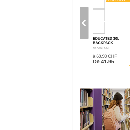
navigate_before
EDUCATED 30L
BACKPACK
D10004344
à 69.90 CHF
De 41.95
sh