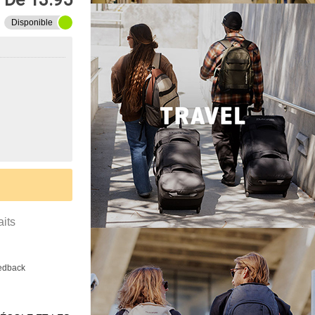
Disponible
aits
eedback