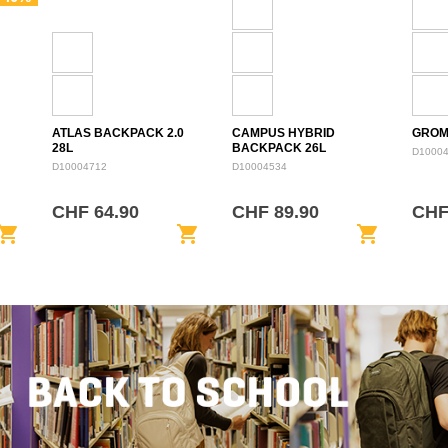
ATLAS BACKPACK 2.0
CAMPUS HYBRID
GROM
28L
BACKPACK 26L
D1000
D10004712
D10004534
CHF 64.90
CHF 89.90
CHF
opping_cart
shopping_cart
shopping_cart