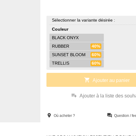
Sélectionner la variante désirée :
Couleur
BLACK ONYX
RUBBER
40%
SUNSET BLOOM
60%
TRELLIS
60%
shopping_cart
Ajouter au panier
playlist_add
Ajouter à la liste des souh
location_on
question_answer
Où acheter ?
Question / f