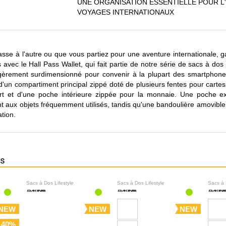
UNE ORGANISATION ESSENTIELLE POUR L
VOYAGES INTERNATIONAUX
sse à l'autre ou que vous partiez pour une aventure internationale, g
 avec le Hall Pass Wallet, qui fait partie de notre série de sacs à dos
èrement surdimensionné pour convenir à la plupart des smartphones,
 d'un compartiment principal zippé doté de plusieurs fentes pour cartes
 et d'une poche intérieure zippée pour la monnaie. Une poche exté
 aux objets fréquemment utilisés, tandis qu'une bandoulière amovible 
ation.
ns
Sacs à Dos Lifestyle
Sacs à Dos Lifestyle
Sacs à 
NEW
NEW
NEW
 40%