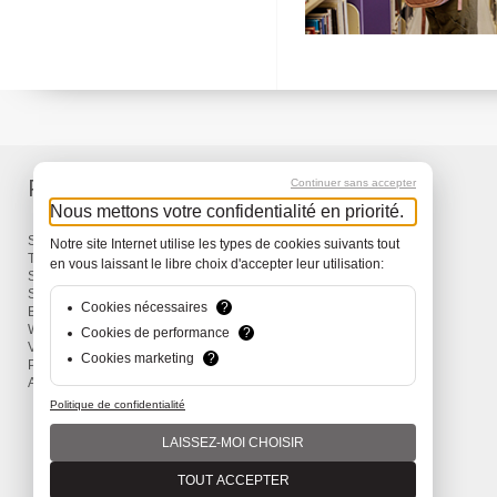
Produits
Services
Continuer sans accepter
Nous mettons votre confidentialité en priorité.
Sacs à dos et Sacs
Livraison
Notre site Internet utilise les types de cookies suivants tout
Travel
Garantie
en vous laissant le libre choix d'accepter leur utilisation:
Snow
Surf
Cookies nécessaires
?
Bike
Wind
Cookies de performance
?
Vêtements et Accessoires
Cookies marketing
?
Promotions
Actions
Politique de confidentialité
LAISSEZ-MOI CHOISIR
TOUT ACCEPTER