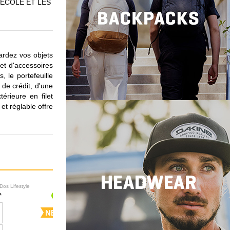
'ÉCOLE ET LES
ardez vos objets
 et d'accessoires
 le portefeuille
 de crédit, d'une
rieure en filet
et réglable offre
Dos Lifestyle
Sacs à Dos Lifestyle
NEW
NEW