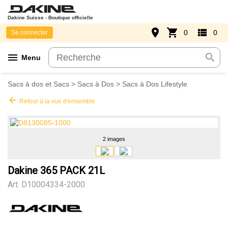
Dakine Suisse - Boutique officielle
place
shopping_cart
view_list
0
0
Se connecter
menu
search
Menu
Sacs à dos et Sacs
>
Sacs à Dos
>
Sacs à Dos Lifestyle
arrow_back
Retour à la vue d'ensemble
2 images
Dakine 365 PACK 21L
Art.
D10004334-2000