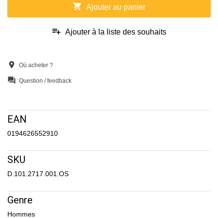
shopping_cart
Ajouter au panier
playlist_add
Ajouter à la liste des souhaits
location_on
Où acheter ?
question_answer
Question / feedback
EAN
0194626552910
SKU
D.101.2717.001.OS
Genre
Hommes