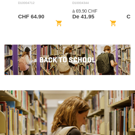
D10004712
D10004344
à 69.90 CHF
CHF 64.90
De 41.95
CH
shopping_cart
shopping_cart