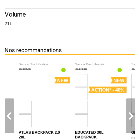
Volume
21L
Nos recommandations
Sacs à Dos Lifestyle
Sacs à Dos Lifestyle
Sacs 
NEW
NEW
ACTION* - 40%
navigate_before
navigate_next
ATLAS BACKPACK 2.0
EDUCATED 30L
GRO
28L
BACKPACK
D100