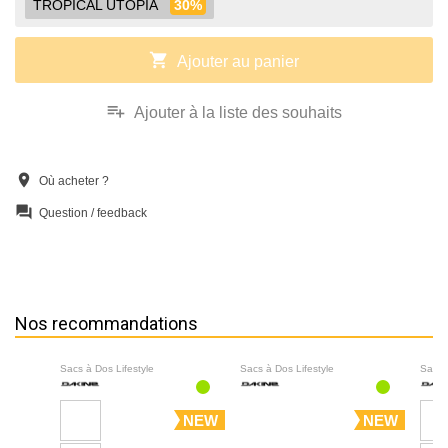
TROPICAL UTOPIA
30%
shopping_cart
Ajouter au panier
playlist_add
Ajouter à la liste des souhaits
location_on
Où acheter ?
question_answer
Question / feedback
Nos recommandations
Sacs à Dos Lifestyle
Sacs à Dos Lifestyle
Sacs 
NEW
NEW