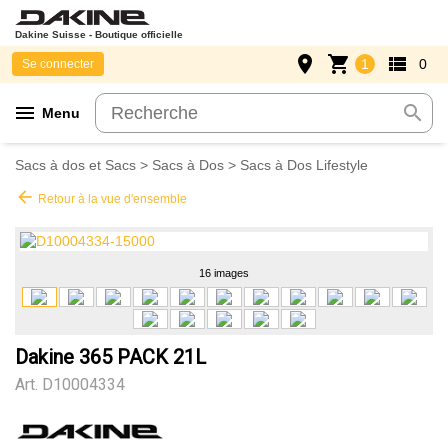
Dakine Suisse - Boutique officielle
place
shopping_cart
view_list
1
0
Se connecter
menu
search
Menu
Sacs à dos et Sacs
>
Sacs à Dos
>
Sacs à Dos Lifestyle
arrow_back
Retour à la vue d'ensemble
16 images
Dakine 365 PACK 21L
Art.
D10004334