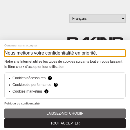
Continuer sans accepter
Nous mettons votre confidentialité en priorité.
Inscrivez-vous à notre newsletter !
Notre site Internet utilise les types de cookies suivants tout en vous laissant
le libre choix d'accepter leur utilisation:
© Bucher+Walt 2011-2026
Tous droits réservés - Informations non contractuelles
Cookies nécessaires
?
Conditions générales
Cookies de performance
?
Politique de Confidentialité
Cookies marketing
?
Conception et réalisation :
hsolutions.ch
Politique de confidentialité
LAISSEZ-MOI CHOISIR
TOUT ACCEPTER