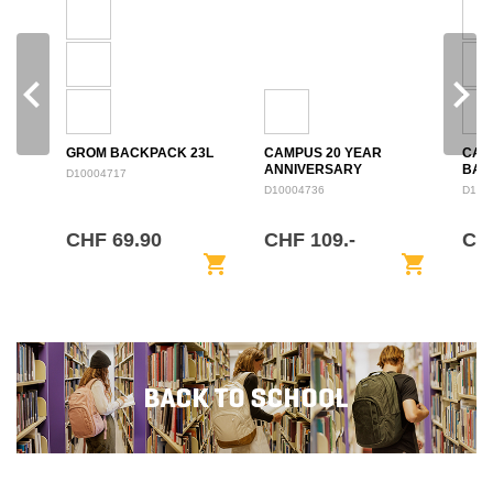
navigate_before
navigate_next
GROM BACKPACK 23L
CAMPUS 20 YEAR
CAM
ANNIVERSARY
BAC
D10004717
BACKPACK 28L
D10004736
D100
CHF 69.90
CHF 109.-
CH
shopping_cart
shopping_cart