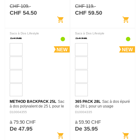
avec toutes les options utiles
avec toutes les options utiles
CHF 109.-
CHF 119.-
pour les grosses journées à…
pour les grosses journées à…
CHF 54.50
CHF 59.50
shopping_cart
shopping_cart
Sacs à Dos Lifestyle
Sacs à Dos Lifestyle
NEW
NEW
METHOD BACKPACK 25L
Sac
365 PACK 28L
Sac à dos épuré
à dos polyvalent de 25 L pour le
de 28 L pour un usage
quotidien, avec une construction
quotidien. Son compartiment
D10004355
D10004335
sobre et des espaces de
principal spacieux, sa poche
rangement adaptés au matériel
avant zippée et son fond
à 79.90 CHF
à 59.90 CHF
de travail, d’études…
rembourré offrent une…
De 47.95
De 35.95
shopping_cart
shopping_cart