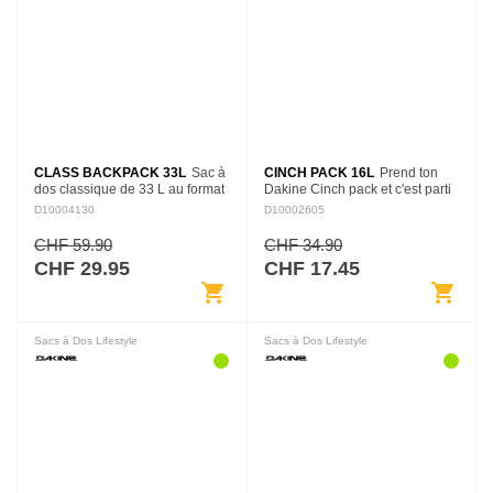
CLASS BACKPACK 33L
Sac à
CINCH PACK 16L
Prend ton
dos classique de 33 L au format
Dakine Cinch pack et c'est parti
fonctionnel, conçu pour
pour la salle de sport, la ville ou
D10004130
D10002605
transporter les essentiels de la
la plage ! Ce sac de 16 litres a
journée avec confort et
juste assez d'espace pour un
CHF 59.90
CHF 34.90
simplicité.
trip…
CHF 29.95
CHF 17.45
shopping_cart
shopping_cart
Sacs à Dos Lifestyle
Sacs à Dos Lifestyle