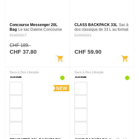
Concourse Messenger 20L
CLASS BACKPACK 33L
Sac à
Bag
Le sac Dakine Concourse
dos classique de 33 L au format
Messenger 20L est un sac
fonctionnel, conçu pour
D10002617
D10004341
compact et pratique pour les
transporter les essentiels de la
déplacements quotidiens ou les
journée avec confort et
CHF 189.-
voyages légers. Avec sa
simplicité.
CHF 37.80
CHF 59.90
capacité de…
shopping_cart
shopping_cart
Sacs à Dos Lifestyle
Sacs à Dos Lifestyle
NEW