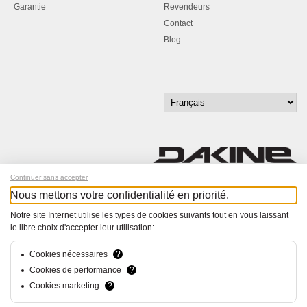
Garantie
Revendeurs
Contact
Blog
Continuer sans accepter
Nous mettons votre confidentialité en priorité.
Inscrivez-vous à notre newsletter !
Notre site Internet utilise les types de cookies suivants tout en vous laissant
le libre choix d'accepter leur utilisation:
© Bucher+Walt 2011-2026
Tous droits réservés - Informations non contractuelles
Conditions générales
Cookies nécessaires
?
Politique de Confidentialité
Cookies de performance
?
Paramètres de consentement
Cookies marketing
?
Conception et réalisation :
hsolutions.ch