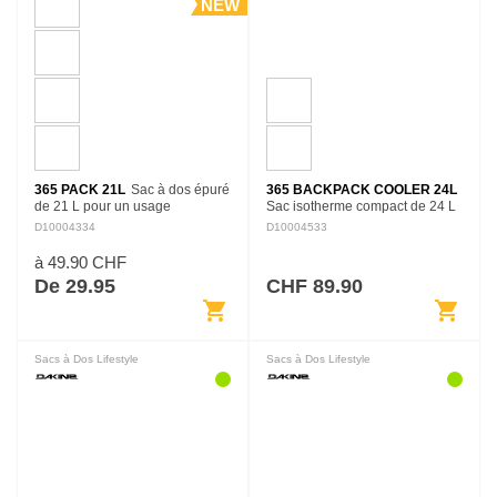
NEW
365 PACK 21L
Sac à dos épuré
365 BACKPACK COOLER 24L
de 21 L pour un usage
Sac isotherme compact de 24 L
quotidien. Son compartiment
conçu pour transporter repas,
D10004334
D10004533
principal spacieux, sa poche
snacks et boissons tout en les
avant zippée et son fond
gardant organisés pendant la
à 49.90 CHF
rembourré offrent une…
journée.
De 29.95
CHF 89.90
shopping_cart
shopping_cart
Sacs à Dos Lifestyle
Sacs à Dos Lifestyle