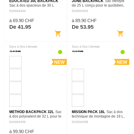
EDUCATED 30L BACKPACK
JUNE BACKPACK
Sac lifestyle
Sac à dos spacieux de 30 L
de 25 L conçu pour le quotidien,
pensé pour l’école, le travail et
avec un format pratique pour
D10004344
D10004353
les déplacements quotidiens.
transporter les essentiels, les
Son organisation intérieure
accessoires et le matériel
à 69.90 CHF
à 89.90 CHF
permet de séparer…
personnel.
De 41.95
De 53.95
shopping_cart
shopping_cart
Sacs à Dos Lifestyle
Sacs à Dos Lifestyle
NEW
NEW
METHOD BACKPACK 32L
Sac
MISSION PACK 18L
Sac à dos
à dos polyvalent de 32 L pour le
technique de montagne de 18 L,
quotidien, avec une construction
conçu pour les sorties ski et
D10004356
D10004358
sobre et des espaces de
snowboard. Son organisation
rangement adaptés au matériel
permet de transporter
à 99.90 CHF