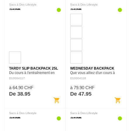
Sacs à Dos Lifestyle
Sacs à Dos Lifestyle
TARDY SLIP BACKPACK 25L
WEDNESDAY BACKPACK
Du cours à l'entraînement en
Que vous alliez d'un cours à
passant par les séances d'étude
l'autre ou que vous retrouviez
D10004117
D10004118
entre amis, le sac à dos Tardy
des amis pour une aventure
Slip 25L a tout ce qu'il faut pour
d'une journée, le Wednesday
à 64.90 CHF
à 79.90 CHF
vous permettre…
Backpack 21L a tout ce qu'il…
De 38.95
De 47.95
shopping_cart
shopping_cart
Sacs à Dos Lifestyle
Sacs à Dos Lifestyle