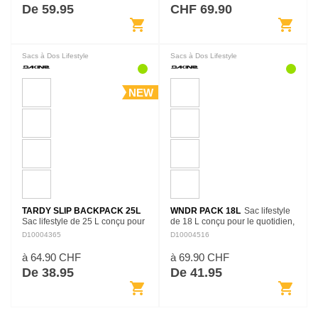
de travail, d’études…
l’équipement essentiel…
De 59.95
CHF 69.90
shopping_cart
shopping_cart
Sacs à Dos Lifestyle
Sacs à Dos Lifestyle
NEW
TARDY SLIP BACKPACK 25L
WNDR PACK 18L
Sac lifestyle
Sac lifestyle de 25 L conçu pour
de 18 L conçu pour le quotidien,
le quotidien, avec un format
avec un format pratique pour
D10004365
D10004516
pratique pour transporter les
transporter les essentiels, les
essentiels, les accessoires et le
accessoires et le matériel
à 64.90 CHF
à 69.90 CHF
matériel personnel.
personnel.
De 38.95
De 41.95
shopping_cart
shopping_cart