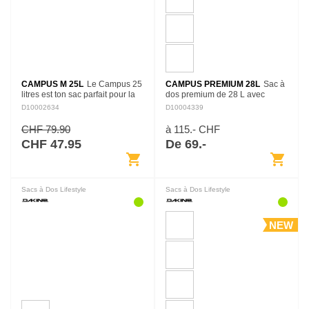
CAMPUS M 25L
Le Campus 25
CAMPUS PREMIUM 28L
Sac à
litres est ton sac parfait pour la
dos premium de 28 L avec
rentrée des classes. Son design
compartiments dédiés pour
D10002634
D10004339
est inspiré d'un mélange entre
ordinateur portable et tablette,
notre inconique Campus 33L
complétés par plusieurs poches
CHF 79.90
à 115.- CHF
et…
extérieures faciles…
CHF 47.95
De 69.-
shopping_cart
shopping_cart
Sacs à Dos Lifestyle
Sacs à Dos Lifestyle
NEW