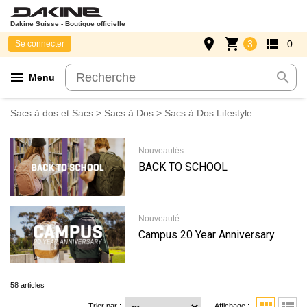
Dakine Suisse - Boutique officielle
place
shopping_cart
view_list
3
0
Se connecter
menu
search
Menu
Sacs à dos et Sacs
>
Sacs à Dos
> Sacs à Dos Lifestyle
Nouveautés
BACK TO SCHOOL
Nouveauté
Campus 20 Year Anniversary
58 articles
Trier par :
Affichage :