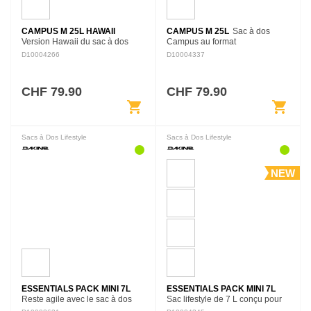
CAMPUS M 25L HAWAII
CAMPUS M 25L
Sac à dos
Version Hawaii du sac à dos
Campus au format
Campus de 25 L, dotée de
intermédiaire, conçu pour
D10004266
D10004337
plusieurs compartiments, d’un
garder les affaires bien
espace rembourré pour
organisées. Il associe plusieurs
ordinateur et d’une poche
compartiments, un espace
CHF 79.90
CHF 79.90
isotherme. Son…
rembourré…
shopping_cart
shopping_cart
Sacs à Dos Lifestyle
Sacs à Dos Lifestyle
NEW
ESSENTIALS PACK MINI 7L
ESSENTIALS PACK MINI 7L
Reste agile avec le sac à dos
Sac lifestyle de 7 L conçu pour
Essentials Mini. Conçu pour
le quotidien, avec un format