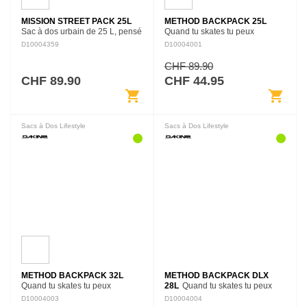
MISSION STREET PACK 25L
METHOD BACKPACK 25L
Sac à dos urbain de 25 L, pensé
Quand tu skates tu peux
pour les déplacements
parcourir de longues distances,
D10004359
D10004001
quotidiens et le transport
et tu as besoin d'un sac à dos
organisé du matériel personnel
avec toutes les options utiles
CHF 89.90
et numérique.
pour les grosses journées à…
CHF 89.90
CHF 44.95
shopping_cart
shopping_cart
Sacs à Dos Lifestyle
Sacs à Dos Lifestyle
METHOD BACKPACK 32L
METHOD BACKPACK DLX
Quand tu skates tu peux
28L
Quand tu skates tu peux
parcourir de longues distances,
parcourir de longues distances,
D10004003
D10004004
et tu as besoin d'un sac à dos
et tu as besoin d'un sac à dos