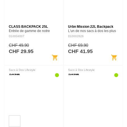
CLASS BACKPACK 25L
Urbn Mission 22L Backpack
Entrée de gamme de notre
L'un de nos sacs à dos les plus
catégorie Lifestyle, le Class
populaires, le URBN Mission
D10004007
D10002626
backpack est un sac en
22L est utile et indispensable
polyester de 25 litres avec deux
peu importe où vous l'emmener.
CHF 49.90
CHF 69.90
poches . Une poche principale
Avec une pochette pour…
CHF 29.95
CHF 41.95
et…
shopping_cart
shopping_cart
Sacs à Dos Lifestyle
Sacs à Dos Lifestyle