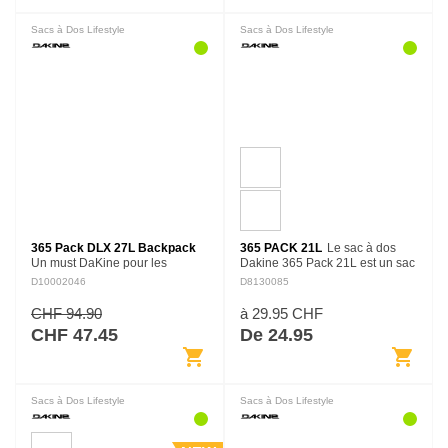
Sacs à Dos Lifestyle
Sacs à Dos Lifestyle
365 Pack DLX 27L Backpack
365 PACK 21L
Le sac à dos
Un must DaKine pour les
Dakine 365 Pack 21L est un sac
travailleurs itinérants, le 365
à dos fonctionnel qui peut être
D10002046
D8130085
DLX 27L offre une nouvelle
utilisé toute l'année. Il dispose
vision du sac à dos de tous les
d'un compartiment pour y
CHF 94.90
à 29.95 CHF
jours. Entre ses poches en…
glisser…
CHF 47.45
De 24.95
shopping_cart
shopping_cart
Sacs à Dos Lifestyle
Sacs à Dos Lifestyle