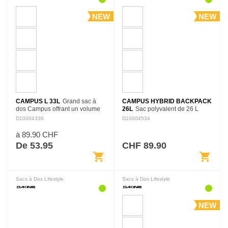
NEW
NEW
CAMPUS L 33L
Grand sac à
CAMPUS HYBRID BACKPACK
dos Campus offrant un volume
26L
Sac polyvalent de 26 L
généreux et une organisation
combinant le format d’un cabas
D10004336
D10004534
complète. Ses compartiments
et le confort d’un sac à dos. Ses
multiples, son espace
bretelles escamotables
à 89.90 CHF
rembourré pour ordinateur…
permettent de varier
De 53.95
CHF 89.90
facilement…
shopping_cart
shopping_cart
Sacs à Dos Lifestyle
Sacs à Dos Lifestyle
NEW