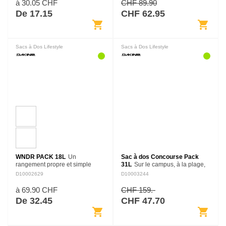
Sleeve, qui fait partie de notre
sacs et d'accessoires
à 30.05 CHF
CHF 89.90
série de sacs et d'accessoires…
compatibles…
De 17.15
CHF 62.95
shopping_cart
shopping_cart
Sacs à Dos Lifestyle
Sacs à Dos Lifestyle
WNDR PACK 18L
Un
Sac à dos Concourse Pack
rangement propre et simple
31L
Sur le campus, à la plage,
pour la vie quotidienne, ce petit
dans un avion ou sur un bateau,
D10002629
D10003244
sac à dos adopte un profil bas
le Concourse Pack 31L est
pour une polyvalence tout-
conçu pour tous les modes de
à 69.90 CHF
CHF 159.-
terrain. Emballez vos…
vie. Avec ses poches pour…
De 32.45
CHF 47.70
shopping_cart
shopping_cart