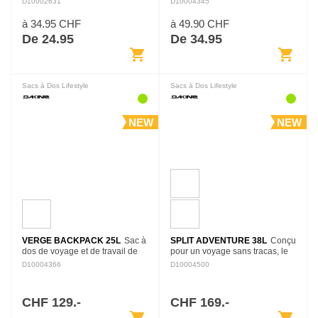
D10002631
D10004345
transporter le strict nécessaire, il
pratique pour transporter les
est dimensionné pour les petits
essentiels, les accessoires et le
à 34.95 CHF
à 49.90 CHF
trajets et voyager…
matériel personnel.
De 24.95
De 34.95
shopping_cart
shopping_cart
Sacs à Dos Lifestyle
Sacs à Dos Lifestyle
NEW
NEW
VERGE BACKPACK 25L
Sac à
SPLIT ADVENTURE 38L
Conçu
dos de voyage et de travail de
pour un voyage sans tracas, le
25 L, organisé pour transporter
sac à dos Split Adventure 38L
D10004366
D10004500
vêtements, accessoires et
est l'accessoire de voyage dont
matériel numérique dans un
vous rêviez. Ce sac polyvalent à
format structuré.
deux niveaux…
CHF 129.-
CHF 169.-