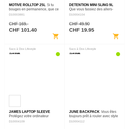
MOTIVE ROLLTOP 25L
Si tu
DETENTION MINI SLING 9L
bouges en permanence, que ce
Que vous fassiez des allers-
soit à pied ou en vélo, ton sac à
retours entre les cours et les
D10003881
D10004104
dos devient ton camp de base.
entraînements sportifs ou que
Nous avons conçu notre Motive
vous alliez simplement retrouver
CHF 169.-
CHF 49.90
Rolltop 25…
vos amis après l'école,…
CHF 101.40
CHF 19.95
shopping_cart
shopping_cart
Sacs à Dos Lifestyle
Sacs à Dos Lifestyle
JAMES LAPTOP SLEEVE
JUNE BACKPACK
Vous êtes
Protégez votre ordinateur
toujours prêt à rouler avec style
portable où que vous alliez
grâce au sac à dos June 25L,
D10004109
D10004112
grâce à la James Laptop
qui fait partie de notre série de