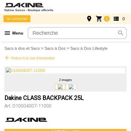
Dakine Suisse - Boutique officielle
place
shopping_cart
view_list
1
0
Se connecter
menu
search
Menu
Sacs à dos et Sacs
>
Sacs à Dos
>
Sacs à Dos Lifestyle
arrow_back
Retour à la vue d'ensemble
2 images
Dakine CLASS BACKPACK 25L
Art.
D10004007-11000