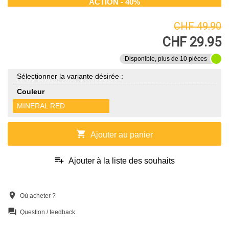
ACTION - 40%
CHF 49.90
CHF 29.95
Disponible, plus de 10 pièces
Sélectionner la variante désirée :
Couleur
MINERAL RED
shopping_cart
Ajouter au panier
playlist_add
Ajouter à la liste des souhaits
location_on
Où acheter ?
question_answer
Question / feedback