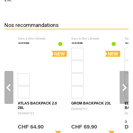
Nos recommandations
Sacs à Dos Lifestyle
Sacs à Dos Lifestyle
Sacs 
NEW
NEW
navigate_before
navigate_next
ATLAS BACKPACK 2.0
GROM BACKPACK 23L
EDU
28L
BAC
D10004717
D10004712
D100
à 6
CHF 64.90
CHF 69.90
De 