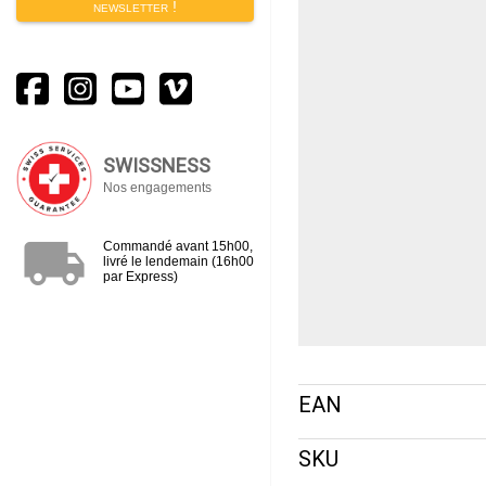
newsletter !
SWISSNESS
Nos engagements
local_shipping
Commandé avant 15h00,
livré le lendemain (16h00
par Express)
EAN
SKU