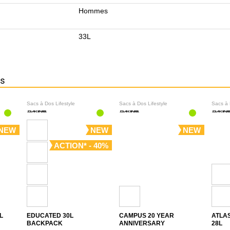
Hommes
33L
ns
Sacs à Dos Lifestyle
Sacs à Dos Lifestyle
Sacs à 
NEW
NEW
NEW
ACTION* - 40%
L
EDUCATED 30L
CAMPUS 20 YEAR
ATLA
BACKPACK
ANNIVERSARY
28L