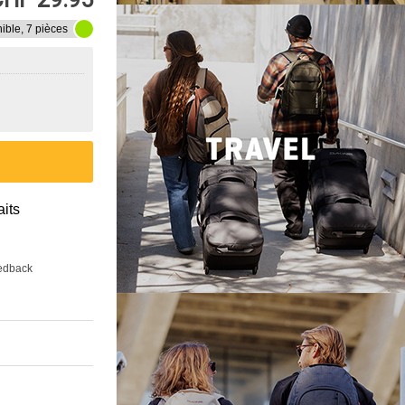
ible, 7 pièces
aits
eedback