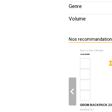
Genre
Volume
Nos recommandatio
Sacs à Dos Lifestyle
navigate_before
GROM BACKPACK 23
D10004717