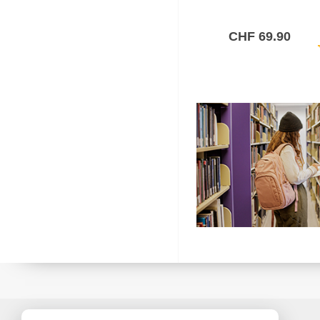
CHF 69.90
sh