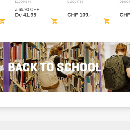
BACKPACK 28L
D10004344
D10004736
D1000
à 69.90 CHF
De 41.95
CHF 109.-
CHF
opping_cart
shopping_cart
shopping_cart