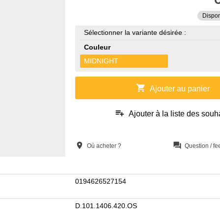
Dispon
Sélectionner la variante désirée :
Couleur
MIDNIGHT
shopping_cart
Ajouter au panier
playlist_add
Ajouter à la liste des souh
location_on
question_answer
Où acheter ?
Question / f
0194626527154
D.101.1406.420.OS