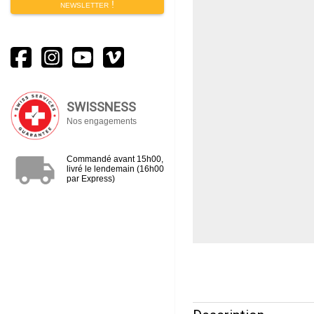
newsletter !
SWISSNESS
Nos engagements
local_shipping
Commandé avant 15h00,
livré le lendemain (16h00
par Express)