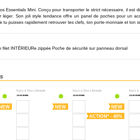
os Essentials Mini. Conçu pour transporter le strict nécessaire, il est
ger léger. Son joli style tendance offre un panel de poches pour un ac
 tu puisses rapidement retrouver tes clefs, ton porte-monnaie et ton 
filet INTÉRIEURe zippée Poche de sécurité sur panneau dorsal
ns
Sacs à Dos Lifestyle
Sacs à Dos Lifestyle
Sacs à 
NEW
NEW
NEW
ACTION* - 40%