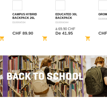
CAMPUS HYBRID
EDUCATED 30L
GROM
BACKPACK 26L
BACKPACK
D1000
D10004534
D10004344
à 69.90 CHF
CHF 89.90
De 41.95
CHF
opping_cart
shopping_cart
shopping_cart