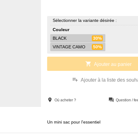
Sélectionner la variante désirée :
Couleur
BLACK
30%
VINTAGE CAMO
50%
shopping_cart
Ajouter au panier
playlist_add
Ajouter à la liste des souh
location_on
question_answer
Où acheter ?
Question / f
Un mini sac pour l'essentiel