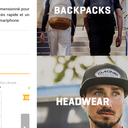
 dimensionné pour
cès rapide et un
smartphone.
Dos Lifestyle
Sacs à Dos Lifestyle
NEW
NEW