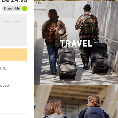
Disponible
aits
eedback