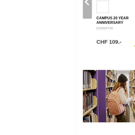
navigate_before
CAMPUS 20 YEAR
ANNIVERSARY
BACKPACK 28L
D10004736
CHF 109.-
sh