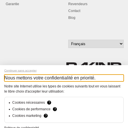
Garantie
Revendeurs
Contact
Blog
Continuer sans accepter
Nous mettons votre confidentialité en priorité.
Inscrivez-vous à notre newsletter !
Notre site Internet utilise les types de cookies suivants tout en vous laissant
le libre choix d'accepter leur utilisation:
© Bucher+Walt 2011-2026
Tous droits réservés - Informations non contractuelles
Cookies nécessaires
?
Conditions générales
Cookies de performance
?
Politique de Confidentialité
Cookies marketing
?
Conception et réalisation :
hsolutions.ch
Politique de confidentialité