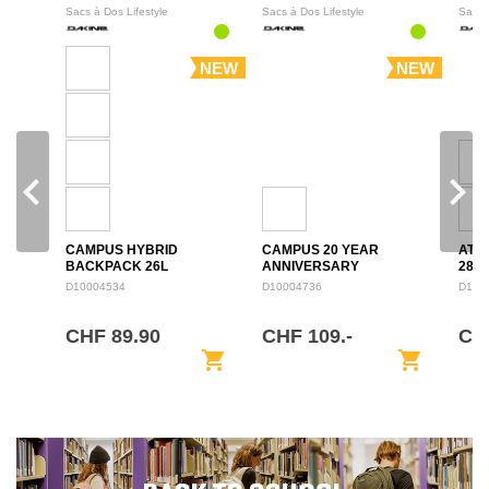
Sacs à Dos Lifestyle
Sacs à Dos Lifestyle
Sacs 
NEW
NEW
navigate_before
navigate_next
CAMPUS HYBRID
CAMPUS 20 YEAR
ATL
BACKPACK 26L
ANNIVERSARY
28L
BACKPACK 28L
D10004534
D10004736
D100
CHF 89.90
CHF 109.-
CH
shopping_cart
shopping_cart