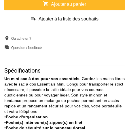
shopping_cart
Ajouter au panier
playlist_add
Ajouter à la liste des souhaits
location_on
Où acheter ?
question_answer
Question / feedback
Spécifications
Un mini sac à dos pour vos essentiels.
Gardez les mains libres
avec le sac à dos Essentials Mini. Conçu pour transporter le strict
nécessaire, il possède la taille idéale pour vos courses
quotidiennes ou pour voyager léger. Son style mignon et
tendance propose un mélange de poches permettant un accès
rapide et un rangement sécurisé pour vos clés, votre portefeuille
et votre téléphone.
•
Poche d'organisation
•
Poche(s) intérieure(s) zippée(s) en filet
•
Poche de sécurité sur le panneau dorsal