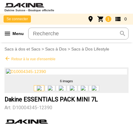
Dakine Suisse - Boutique officielle
place
shopping_cart
view_list
1
0
Se connecter
menu
search
Menu
Sacs à dos et Sacs
>
Sacs à Dos
>
Sacs à Dos Lifestyle
arrow_back
Retour à la vue d'ensemble
6 images
Dakine ESSENTIALS PACK MINI 7L
Art.
D10004345-12390