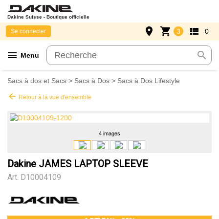
Dakine Suisse - Boutique officielle
place
shopping_cart
view_list
3
0
Se connecter
menu
search
Menu
Sacs à dos et Sacs
>
Sacs à Dos
>
Sacs à Dos Lifestyle
arrow_back
Retour à la vue d'ensemble
4 images
Dakine JAMES LAPTOP SLEEVE
Art.
D10004109