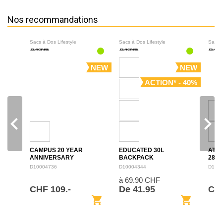
Nos recommandations
Sacs à Dos Lifestyle
Sacs à Dos Lifestyle
Sacs 
NEW
NEW
ACTION* - 40%
navigate_before
navigate_next
CAMPUS 20 YEAR
EDUCATED 30L
ATL
ANNIVERSARY
BACKPACK
28L
BACKPACK 28L
D10004736
D10004344
D100
à 69.90 CHF
CHF 109.-
De 41.95
CH
shopping_cart
shopping_cart