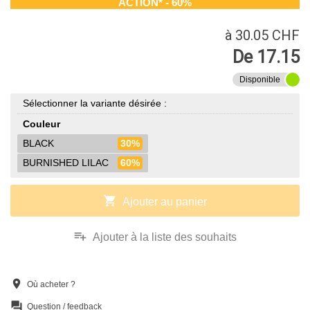
ACTION* - 60%
à 30.05 CHF
De 17.15
Disponible
Sélectionner la variante désirée :
Couleur
BLACK
30%
BURNISHED LILAC
60%
shopping_cart
Ajouter au panier
playlist_add
Ajouter à la liste des souhaits
location_on
Où acheter ?
question_answer
Question / feedback