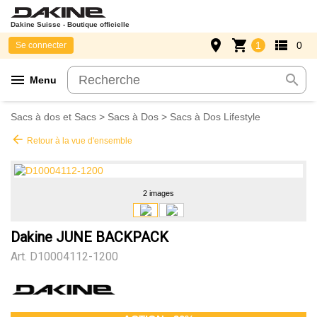
Dakine Suisse - Boutique officielle
place
shopping_cart
view_list
1
0
Se connecter
menu
search
Menu
Sacs à dos et Sacs
>
Sacs à Dos
>
Sacs à Dos Lifestyle
arrow_back
Retour à la vue d'ensemble
2 images
Dakine JUNE BACKPACK
Art.
D10004112-1200