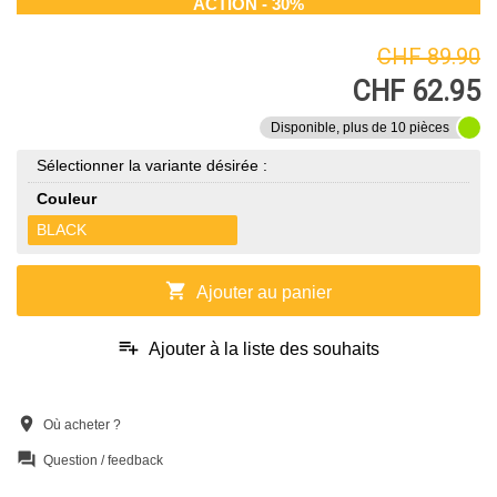
ACTION - 30%
CHF 89.90
CHF 62.95
Disponible, plus de 10 pièces
Sélectionner la variante désirée :
Couleur
BLACK
shopping_cart
Ajouter au panier
playlist_add
Ajouter à la liste des souhaits
location_on
Où acheter ?
question_answer
Question / feedback