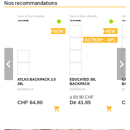
Nos recommandations
Sacs à Dos Lifestyle
Sacs à Dos Lifestyle
Sacs 
NEW
NEW
ACTION* - 40%
navigate_before
navigate_next
ATLAS BACKPACK 2.0
EDUCATED 30L
CAM
28L
BACKPACK
BAC
D10004712
D10004344
D100
à 69.90 CHF
CHF 64.90
De 41.95
CH
shopping_cart
shopping_cart