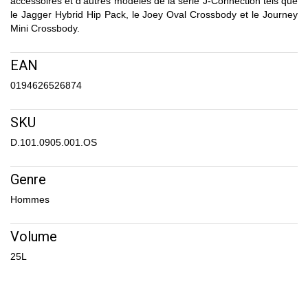
accessoires et d'autres modèles de la série J-Connection tels que
le Jagger Hybrid Hip Pack, le Joey Oval Crossbody et le Journey
Mini Crossbody.
EAN
0194626526874
SKU
D.101.0905.001.OS
Genre
Hommes
Volume
25L