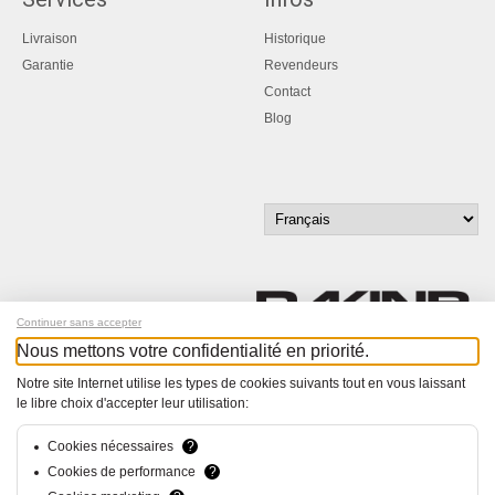
Livraison
Historique
Garantie
Revendeurs
Contact
Blog
Continuer sans accepter
Nous mettons votre confidentialité en priorité.
Inscrivez-vous à notre newsletter !
Notre site Internet utilise les types de cookies suivants tout en vous laissant
le libre choix d'accepter leur utilisation:
© Bucher+Walt 2011-2026
Tous droits réservés - Informations non contractuelles
Cookies nécessaires
?
Conditions générales
Cookies de performance
?
Politique de Confidentialité