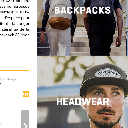
 32 litres ultra
à ses nombreuses
n matériaux 100%
ent d'espace pour
ttent de ranger
latéral garde ta
ackpack 32 litres
Dos Lifestyle
Sacs à Dos Lifestyle
NEW
NEW
navigate_next