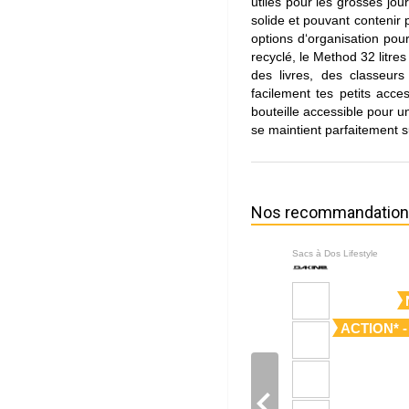
utiles pour les grosses jo
solide et pouvant contenir
options d‘organisation pou
recyclé, le Method 32 litre
des livres, des classeu
facilement tes petits acce
bouteille accessible pour u
se maintient parfaitement 
Nos recommandatio
Sacs à Dos Lifestyle
ACTION* -
navigate_before