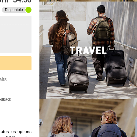
Disponible
aits
eedback
utes les options