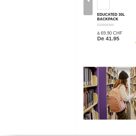
EDUCATED 30L
BACKPACK
D10004344
à 69.90 CHF
De 41.95
sh