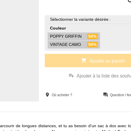
Sélectionner la variante désirée :
Couleur
POPPY GRIFFIN
50%
VINTAGE CAMO
50%
shopping_cart
Ajouter au panier
playlist_add
Ajouter à la liste des souh
location_on
question_answer
Où acheter ?
Question / f
rcourir de longues distances, et tu as besoin d'un sac à dos avec to