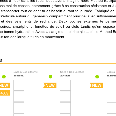
urnées à rider dans les rues. Nous avons imaginé notre Method Backpack
 pas mal de choses, notamment grâce à sa construction résistante et 
r transporter tout ce dont tu as besoin durant ta journée. Fabriqué e
s s'articule autour du généreux compartiment principal avec suffisamm
rs et des vêtements de rechange. Deux poches externes te perme
ssoires, smartphone, lunettes de soleil ou clefs tandis qu'un espace 
ne bonne hydratation. Avec sa sangle de poitrine ajustable le Method B
sur ton dos lorsque tu es en mouvement.
ns
Sacs à Dos Lifestyle
Sacs à Dos Lifestyle
Sacs à 
NEW
NEW
NEW
 40%