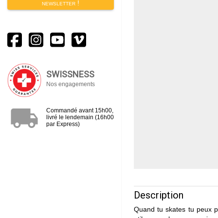
newsletter !
SWISSNESS
Nos engagements
local_shipping
Commandé avant 15h00,
livré le lendemain (16h00
par Express)
Description
Quand tu skates tu peux pa