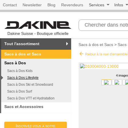
Contact
Newsletter
Blog
Revendeurs
Services
Infos
Dakine Suisse - Boutique officielle
Tout l'assortiment
Sacs à dos et Sacs
>
Sacs 
arrow_back
Sacs à dos et Sacs
Retour à la vue d'ensemble
Sacs à Dos
Sacs à Dos Kids
4 image
Sacs à Dos Lifestyle
Sacs à Dos Ski et Snowboard
Sacs à Dos Surf
Sacs à Dos VTT et Hydratation
Sacs et Accessoires
Inscrivez-vous à notre