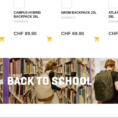
CAMPUS HYBRID
GROM BACKPACK 23L
ATLA
BACKPACK 26L
28L
D10004717
D10004534
D1000
CHF 89.90
CHF 69.90
CHF
opping_cart
shopping_cart
shopping_cart