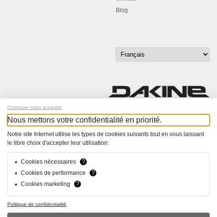
Blog
Continuer sans accepter
Nous mettons votre confidentialité en priorité.
Inscrivez-vous à notre newsletter !
Notre site Internet utilise les types de cookies suivants tout en vous laissant
le libre choix d'accepter leur utilisation:
© Bucher+Walt 2011-2026
Tous droits réservés - Informations non contractuelles
Conditions générales
Cookies nécessaires
?
Politique de Confidentialité
Cookies de performance
?
Paramètres de consentement
Cookies marketing
?
Conception et réalisation :
hsolutions.ch
Politique de confidentialité