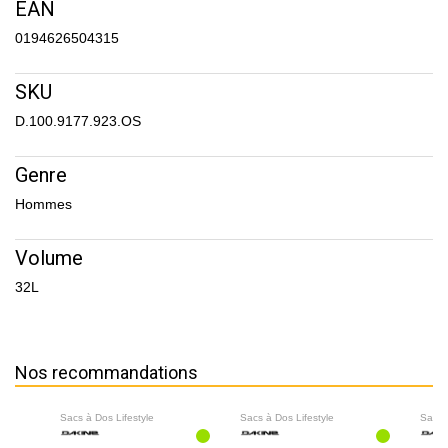
EAN
0194626504315
SKU
D.100.9177.923.OS
Genre
Hommes
Volume
32L
Nos recommandations
Sacs à Dos Lifestyle
Sacs à Dos Lifestyle
Sacs 