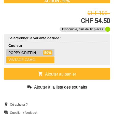
ACTION - 50%
CHF 109.-
CHF 54.50
Disponible, plus de 10 pièces
Sélectionner la variante désirée :
Couleur
POPPY GRIFFIN
50%
VINTAGE CAMO
shopping_cart
Ajouter au panier
playlist_add
Ajouter à la liste des souhaits
location_on
Où acheter ?
question_answer
Question / feedback