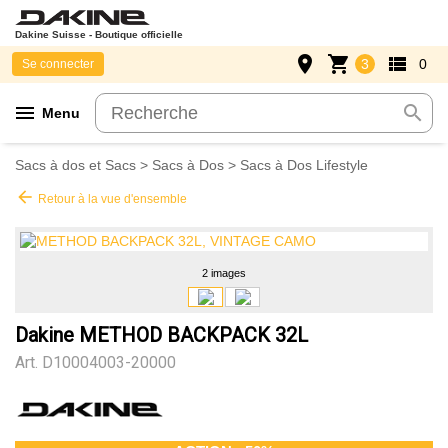
Dakine Suisse - Boutique officielle
place
shopping_cart
view_list
3
0
Se connecter
menu
search
Menu
Sacs à dos et Sacs
>
Sacs à Dos
>
Sacs à Dos Lifestyle
arrow_back
Retour à la vue d'ensemble
2 images
Dakine METHOD BACKPACK 32L
Art.
D10004003-20000