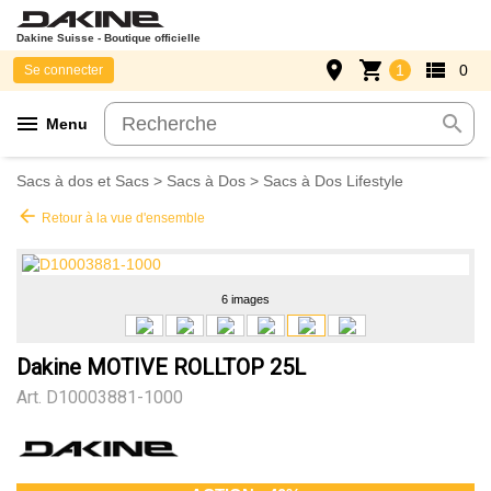
Dakine Suisse - Boutique officielle
place
shopping_cart
view_list
1
0
Se connecter
menu
search
Menu
Sacs à dos et Sacs
>
Sacs à Dos
>
Sacs à Dos Lifestyle
arrow_back
Retour à la vue d'ensemble
6 images
Dakine MOTIVE ROLLTOP 25L
Art.
D10003881-1000