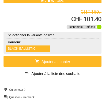
ACTION - 40%
CHF 169.-
CHF 101.40
Disponible, 7 pièces
Sélectionner la variante désirée :
Couleur
BLACK BALLISTIC
shopping_cart
Ajouter au panier
playlist_add
Ajouter à la liste des souhaits
location_on
Où acheter ?
question_answer
Question / feedback