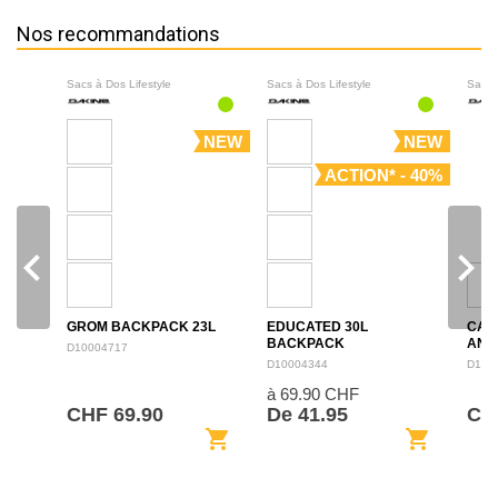
Nos recommandations
Sacs à Dos Lifestyle
Sacs à Dos Lifestyle
Sacs 
NEW
NEW
ACTION* - 40%
navigate_before
navigate_next
GROM BACKPACK 23L
EDUCATED 30L
CAM
BACKPACK
ANN
D10004717
BAC
D10004344
D100
à 69.90 CHF
CHF 69.90
De 41.95
CHF
shopping_cart
shopping_cart