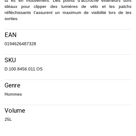
tu es en mouvement. Des points d'accroche extérieurs sont
idéaux pour clipper des lumières de vélo et les patchs
réfléchissants t'assurent un maximum de visibilité lors de tes
sorties.
EAN
0194626487328
SKU
D.100.8456.011.OS
Genre
Hommes
Volume
25L