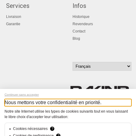
Services
Infos
Livraison
Historique
Garantie
Revendeurs
Contact
Blog
Continuer sans accepter
Nous mettons votre confidentialité en priorité.
Inscrivez-vous à notre newsletter !
Notre site Internet utilise les types de cookies suivants tout en vous laissant
le libre choix d'accepter leur utilisation:
© Bucher+Walt 2011-2026
Tous droits réservés - Informations non contractuelles
Cookies nécessaires
?
Conditions générales
Cookies de performance
?