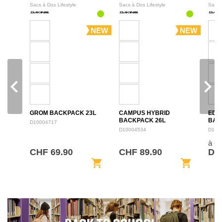
Sacs à Dos Lifestyle
Sacs à Dos Lifestyle
Sacs 
NEW
NEW
navigate_before
navigate_next
GROM BACKPACK 23L
CAMPUS HYBRID
EDU
BACKPACK 26L
BAC
D10004717
D10004534
D100
à 6
CHF 69.90
CHF 89.90
De 
shopping_cart
shopping_cart