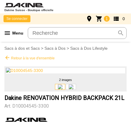
Dakine Suisse - Boutique officielle
place
shopping_cart
view_list
1
0
Se connecter
menu
search
Menu
Sacs à dos et Sacs
>
Sacs à Dos
>
Sacs à Dos Lifestyle
arrow_back
Retour à la vue d'ensemble
2 images
Dakine RENOVATION HYBRID BACKPACK 21L
Art.
D10004545-3300