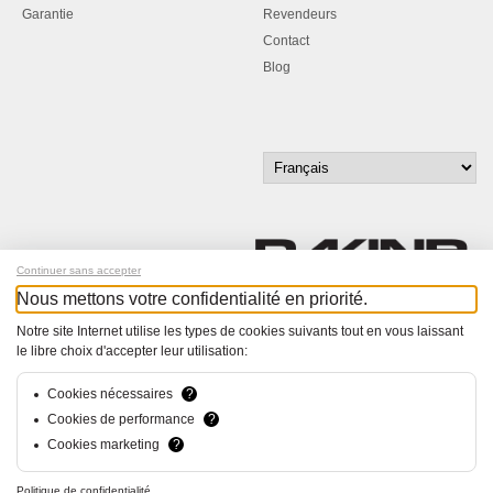
Garantie
Revendeurs
Contact
Blog
Continuer sans accepter
Nous mettons votre confidentialité en priorité.
Inscrivez-vous à notre newsletter !
Notre site Internet utilise les types de cookies suivants tout en vous laissant
le libre choix d'accepter leur utilisation:
© Bucher+Walt 2011-2026
Tous droits réservés - Informations non contractuelles
Cookies nécessaires
?
Conditions générales
Cookies de performance
?
Politique de Confidentialité
Cookies marketing
?
Conception et réalisation :
hsolutions.ch
Politique de confidentialité