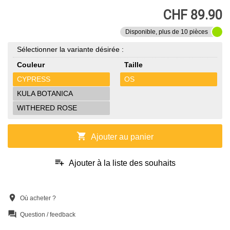
CHF 89.90
Disponible, plus de 10 pièces
Sélectionner la variante désirée :
Couleur
Taille
CYPRESS
OS
KULA BOTANICA
WITHERED ROSE
shopping_cart
Ajouter au panier
playlist_add
Ajouter à la liste des souhaits
location_on
Où acheter ?
question_answer
Question / feedback