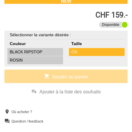
NEW
CHF 159.-
Disponible
Sélectionner la variante désirée :
Couleur
Taille
BLACK RIPSTOP
OS
ROSIN
shopping_cart
Ajouter au panier
playlist_add
Ajouter à la liste des souhaits
location_on
Où acheter ?
question_answer
Question / feedback