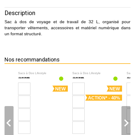
Description
Sac à dos de voyage et de travail de 32 L, organisé pour
transporter vêtements, accessoires et matériel numérique dans
un format structuré.
Nos recommandations
Sacs à Dos Lifestyle
Sacs à Dos Lifestyle
Sacs 
NEW
NEW
ACTION* - 40%
navigate_before
navigate_next