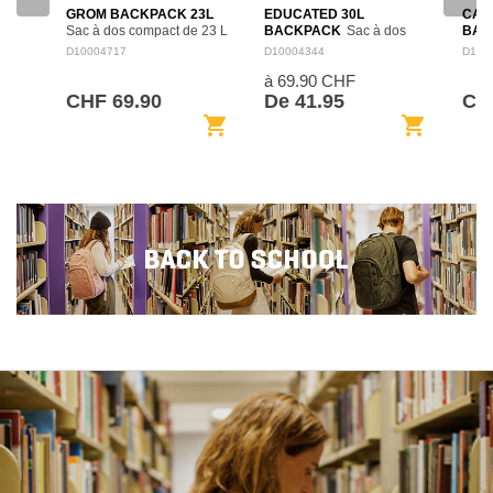
GROM BACKPACK 23L
EDUCATED 30L
CAM
Sac à dos compact de 23 L
BACKPACK
Sac à dos
BAC
adapté aux jeunes
spacieux de 30 L pensé
polyv
D10004717
D10004344
D100
utilisateurs, avec un format
pour l’école, le travail et les
combi
à 69.90 CHF
confortable et pratique pour
déplacements quotidiens.
cabas
l’école, les sorties et les
Son organisation intérieure
à dos
CHF 69.90
De 41.95
CH
activités…
permet de séparer…
esca
shopping_cart
shopping_cart
de v