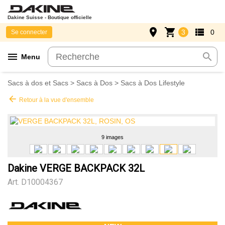
Dakine Suisse - Boutique officielle
place
shopping_cart
view_list
3
0
Se connecter
menu
search
Menu
Sacs à dos et Sacs
>
Sacs à Dos
>
Sacs à Dos Lifestyle
arrow_back
Retour à la vue d'ensemble
9 images
Dakine VERGE BACKPACK 32L
Art.
D10004367