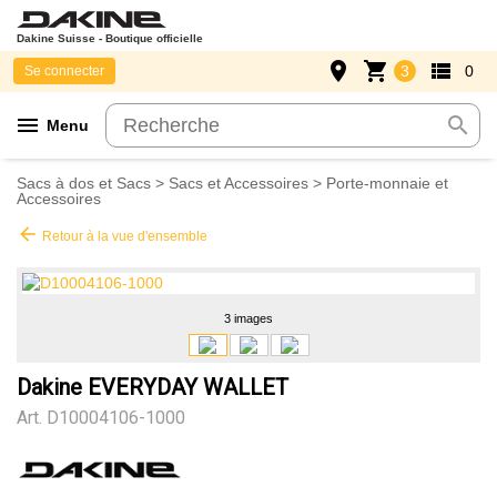
Dakine Suisse - Boutique officielle
place
shopping_cart
view_list
3
0
Se connecter
menu
search
Menu
Sacs à dos et Sacs
>
Sacs et Accessoires
>
Porte-monnaie et
Accessoires
arrow_back
Retour à la vue d'ensemble
3 images
Dakine EVERYDAY WALLET
Art.
D10004106-1000