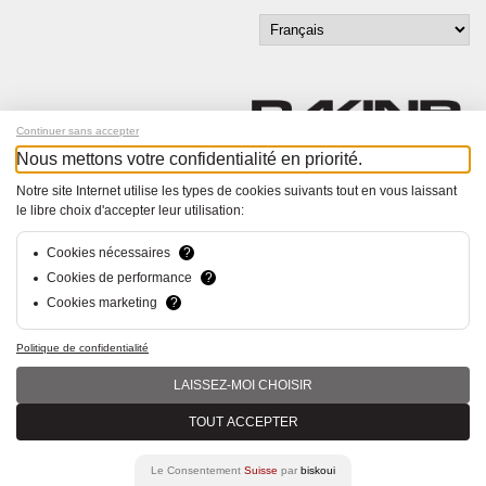
Continuer sans accepter
Nous mettons votre confidentialité en priorité.
Inscrivez-vous à notre newsletter !
Notre site Internet utilise les types de cookies suivants tout en vous laissant
le libre choix d'accepter leur utilisation:
© Bucher+Walt 2011-2026
Tous droits réservés - Informations non contractuelles
Cookies nécessaires
?
Conditions générales
Cookies de performance
?
Politique de Confidentialité
Cookies marketing
?
Conception et réalisation :
hsolutions.ch
Politique de confidentialité
LAISSEZ-MOI CHOISIR
TOUT ACCEPTER
Le Consentement
Suisse
par
biskoui