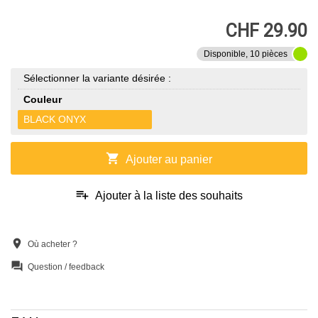
CHF 29.90
Disponible, 10 pièces
Sélectionner la variante désirée :
Couleur
BLACK ONYX
shopping_cart
Ajouter au panier
playlist_add
Ajouter à la liste des souhaits
location_on
Où acheter ?
question_answer
Question / feedback