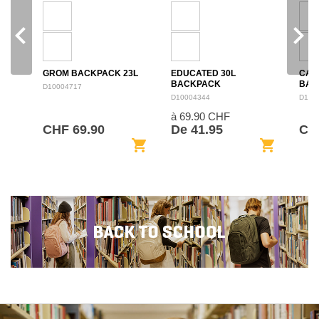
navigate_before
navigate_next
GROM BACKPACK 23L
EDUCATED 30L
CAM
BACKPACK
BAC
D10004717
D10004344
D100
à 69.90 CHF
CHF 69.90
De 41.95
CH
shopping_cart
shopping_cart