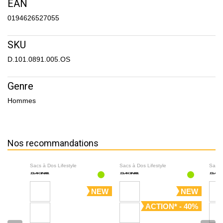
EAN
0194626527055
SKU
D.101.0891.005.OS
Genre
Hommes
Nos recommandations
Sacs à Dos Lifestyle
Sacs à Dos Lifestyle
Sacs 
NEW
NEW
ACTION* - 40%