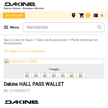
Dakine Suisse - Boutique officielle
place
shopping_cart
view_list
1
0
Se connecter
menu
search
Menu
Sacs à dos et Sacs
>
Sacs et Accessoires
>
Porte-monnaie et
Accessoires
arrow_back
Retour à la vue d'ensemble
7 images
Dakine HALL PASS WALLET
Art.
D10004371