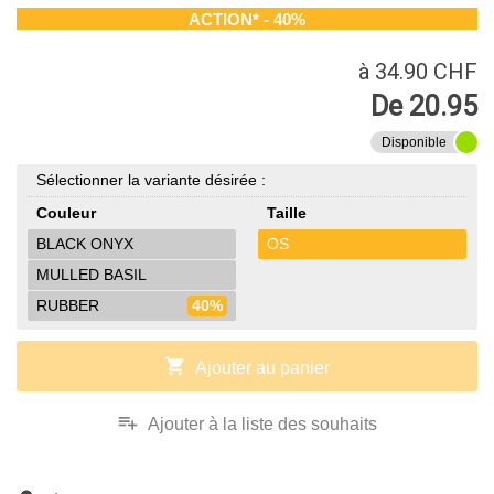
ACTION* - 40%
à 34.90 CHF
De 20.95
Disponible
Sélectionner la variante désirée :
Couleur
Taille
BLACK ONYX
OS
MULLED BASIL
RUBBER
40%
shopping_cart
Ajouter au panier
playlist_add
Ajouter à la liste des souhaits