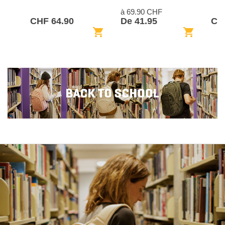
à 69.90 CHF
CHF 64.90
De 41.95
CH
shopping_cart
shopping_cart