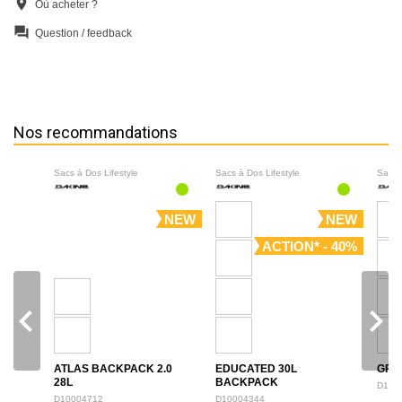
location_on
Où acheter ?
question_answer
Question / feedback
Nos recommandations
Sacs à Dos Lifestyle
Sacs à Dos Lifestyle
Sacs 
NEW
NEW
ACTION* - 40%
navigate_before
navigate_next
ATLAS BACKPACK 2.0
EDUCATED 30L
GRO
28L
BACKPACK
D100
D10004712
D10004344