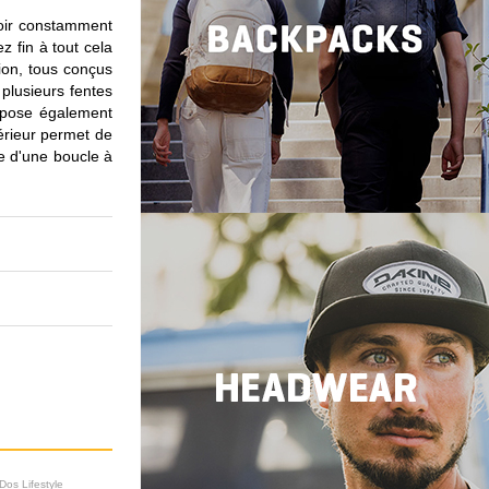
voir constamment
z fin à tout cela
tion, tous conçus
 plusieurs fentes
ispose également
érieur permet de
ée d'une boucle à
Dos Lifestyle
Sacs à Dos Lifestyle