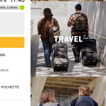
ible, 2 pièces
aits
eedback
E POCHETTE