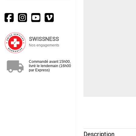
SWISSNESS
Nos engagements
local_shipping
Commandé avant 15h00,
livré le lendemain (16h00
par Express)
Description