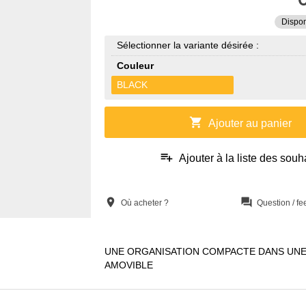
Dispon
Sélectionner la variante désirée :
Couleur
BLACK
shopping_cart
Ajouter au panier
playlist_add
Ajouter à la liste des souh
location_on
question_answer
Où acheter ?
Question / f
UNE ORGANISATION COMPACTE DANS UN
AMOVIBLE