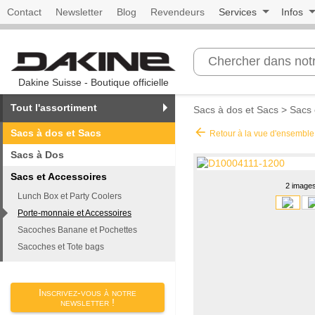
Contact
Newsletter
Blog
Revendeurs
Services
Infos
Dakine Suisse - Boutique officielle
Tout l'assortiment
Sacs à dos et Sacs
>
Sacs 
arrow_back
Sacs à dos et Sacs
Retour à la vue d'ensemble
Sacs à Dos
Sacs et Accessoires
2 image
Lunch Box et Party Coolers
Porte-monnaie et Accessoires
Sacoches Banane et Pochettes
Sacoches et Tote bags
Inscrivez-vous à notre
newsletter !