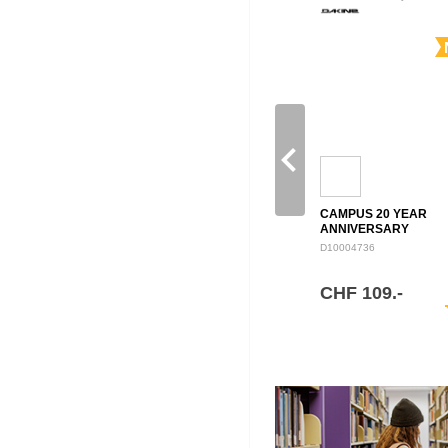
navigate_before
CAMPUS 20 YEAR
ANNIVERSARY
BACKPACK 28L
D10004736
CHF 109.-
sh