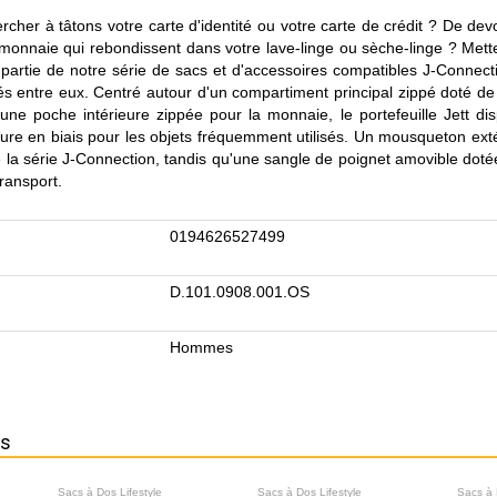
cher à tâtons votre carte d'identité ou votre carte de crédit ? De de
monnaie qui rebondissent dans votre lave-linge ou sèche-linge ? Mette
it partie de notre série de sacs et d'accessoires compatibles J-Connec
és entre eux. Centré autour d'un compartiment principal zippé doté de
'une poche intérieure zippée pour la monnaie, le portefeuille Jett d
eure en biais pour les objets fréquemment utilisés. Un mousqueton ext
e la série J-Connection, tandis qu'une sangle de poignet amovible dot
transport.
0194626527499
D.101.0908.001.OS
Hommes
ns
Sacs à Dos Lifestyle
Sacs à Dos Lifestyle
Sacs à 