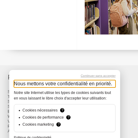
Produits
Services
Continuer sans accepter
Nous mettons votre confidentialité en priorité.
Sacs à dos et Sacs
Livraison
Notre site Internet utilise les types de cookies suivants tout
Travel
Garantie
en vous laissant le libre choix d'accepter leur utilisation:
Snow
Surf
Cookies nécessaires
?
Bike
Wind
Cookies de performance
?
Vêtements et Accessoires
Cookies marketing
?
Promotions
Actions
Politique de confidentialité