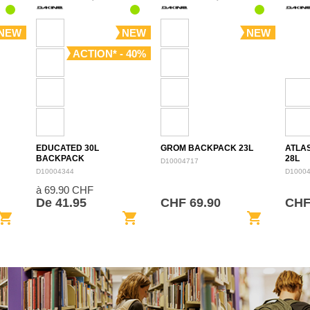
NEW
NEW
NEW
ACTION* - 40%
EDUCATED 30L
GROM BACKPACK 23L
ATLA
BACKPACK
28L
D10004717
D10004344
D1000
à 69.90 CHF
De 41.95
CHF 69.90
CHF
opping_cart
shopping_cart
shopping_cart