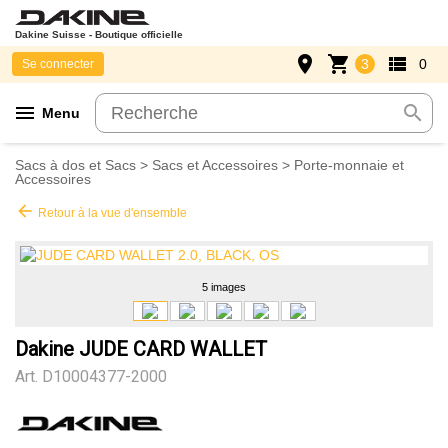
Dakine Suisse - Boutique officielle
place
shopping_cart
view_list
3
0
Se connecter
menu
search
Menu
Sacs à dos et Sacs
>
Sacs et Accessoires
>
Porte-monnaie et
Accessoires
arrow_back
Retour à la vue d'ensemble
5 images
Dakine JUDE CARD WALLET
Art.
D10004377-2000