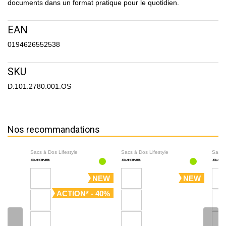
documents dans un format pratique pour le quotidien.
EAN
0194626552538
SKU
D.101.2780.001.OS
Nos recommandations
Sacs à Dos Lifestyle
Sacs à Dos Lifestyle
Sacs 
NEW
NEW
ACTION* - 40%