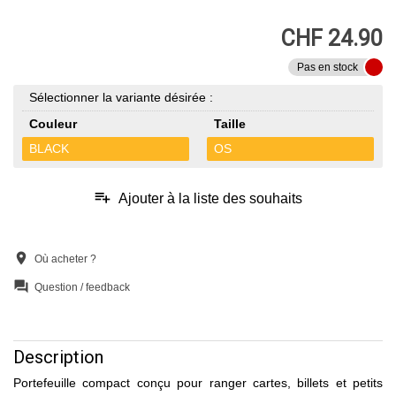
CHF 24.90
Pas en stock
Sélectionner la variante désirée :
Couleur
Taille
BLACK
OS
playlist_add
Ajouter à la liste des souhaits
location_on
Où acheter ?
question_answer
Question / feedback
Description
Portefeuille compact conçu pour ranger cartes, billets et petits