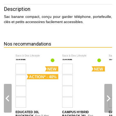
Description
Sac banane compact, conçu pour garder téléphone, portefeuille,
clés et petits accessoires facilement accessibles.
Nos recommandations
Sacs à Dos Lifestyle
Sacs à Dos Lifestyle
Sacs 
NEW
NEW
ACTION* - 40%
navigate_before
navigate_next
EDUCATED 30L
CAMPUS HYBRID
CAM