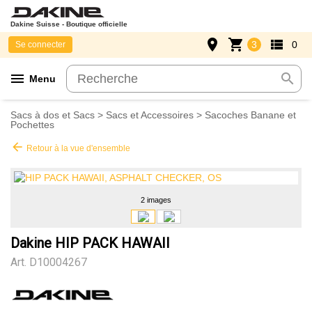
Dakine Suisse - Boutique officielle
place
shopping_cart
view_list
3
0
Se connecter
menu
search
Menu
Sacs à dos et Sacs
>
Sacs et Accessoires
>
Sacoches Banane et
Pochettes
arrow_back
Retour à la vue d'ensemble
2 images
Dakine HIP PACK HAWAII
Art.
D10004267