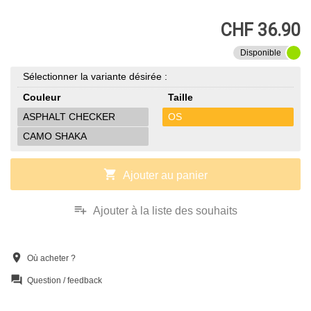
CHF 36.90
Disponible
Sélectionner la variante désirée :
Couleur
Taille
ASPHALT CHECKER
OS
CAMO SHAKA
shopping_cart
Ajouter au panier
playlist_add
Ajouter à la liste des souhaits
location_on
Où acheter ?
question_answer
Question / feedback