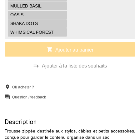
MULLED BASIL
OASIS
SHAKA DOTS
WHIMSICAL FOREST
shopping_cart
Ajouter au panier
playlist_add
Ajouter à la liste des souhaits
location_on
Où acheter ?
question_answer
Question / feedback
Description
Trousse zippée destinée aux stylos, câbles et petits accessoires,
conçue pour garder le contenu organisé dans un sac.