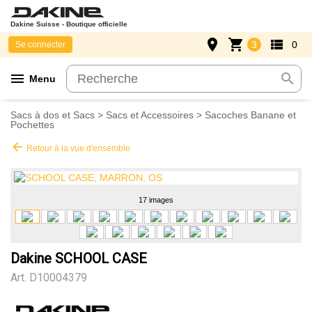
Dakine Suisse - Boutique officielle
place
shopping_cart
view_list
3
0
Se connecter
menu
search
Menu
Sacs à dos et Sacs
>
Sacs et Accessoires
>
Sacoches Banane et
Pochettes
arrow_back
Retour à la vue d'ensemble
17 images
Dakine SCHOOL CASE
Art.
D10004379