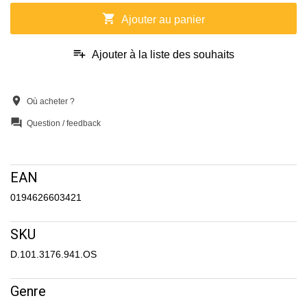
shopping_cart
Ajouter au panier
playlist_add
Ajouter à la liste des souhaits
location_on
Où acheter ?
question_answer
Question / feedback
EAN
0194626603421
SKU
D.101.3176.941.OS
Genre