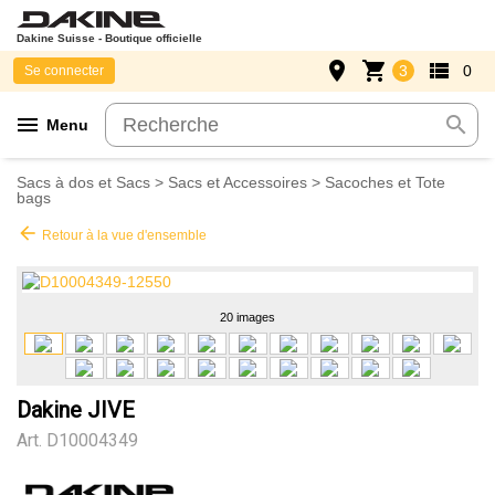
Dakine Suisse - Boutique officielle
place
shopping_cart
view_list
3
0
Se connecter
menu
search
Menu
Sacs à dos et Sacs
>
Sacs et Accessoires
>
Sacoches et Tote
bags
arrow_back
Retour à la vue d'ensemble
20 images
Dakine JIVE
Art.
D10004349