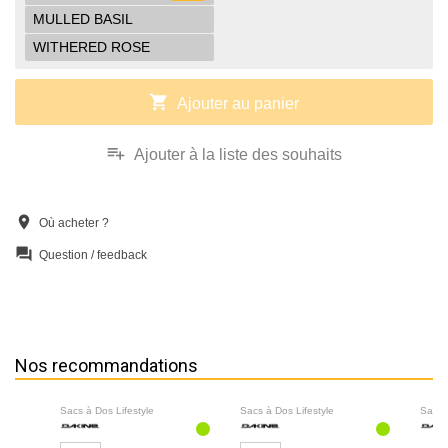
MULLED BASIL
WITHERED ROSE
shopping_cart
Ajouter au panier
playlist_add
Ajouter à la liste des souhaits
location_on
Où acheter ?
question_answer
Question / feedback
Nos recommandations
Sacs à Dos Lifestyle
Sacs à Dos Lifestyle
Sacs 