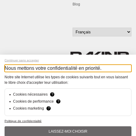
Blog
Continuer sans accepter
Nous mettons votre confidentialité en priorité.
Inscrivez-vous à notre newsletter !
Notre site Internet utilise les types de cookies suivants tout en vous laissant
le libre choix d'accepter leur utilisation:
© Bucher+Walt 2011-2026
Tous droits réservés - Informations non contractuelles
Cookies nécessaires
?
Conditions générales
Cookies de performance
?
Politique de Confidentialité
Cookies marketing
?
Conception et réalisation :
hsolutions.ch
Politique de confidentialité
LAISSEZ-MOI CHOISIR