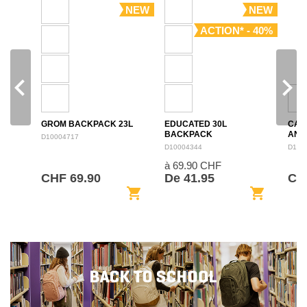
NEW
NEW
ACTION* - 40%
navigate_before
navigate_next
GROM BACKPACK 23L
EDUCATED 30L
CAM
BACKPACK
ANN
D10004717
BAC
D10004344
D100
à 69.90 CHF
CHF 69.90
De 41.95
CHF
shopping_cart
shopping_cart