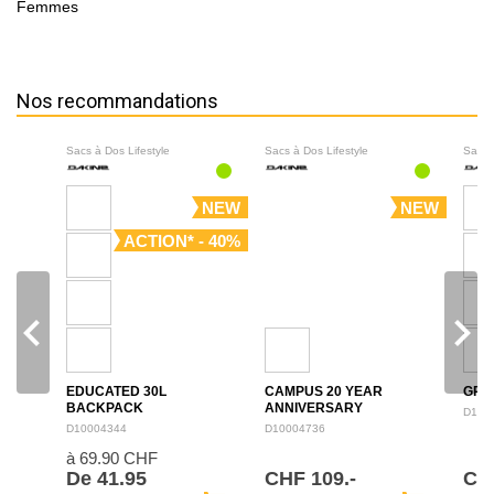
Femmes
Nos recommandations
Sacs à Dos Lifestyle
Sacs à Dos Lifestyle
Sacs 
NEW
NEW
ACTION* - 40%
navigate_before
navigate_next
EDUCATED 30L
CAMPUS 20 YEAR
GRO
BACKPACK
ANNIVERSARY
D100
BACKPACK 28L
D10004344
D10004736
à 69.90 CHF
De 41.95
CHF 109.-
CH