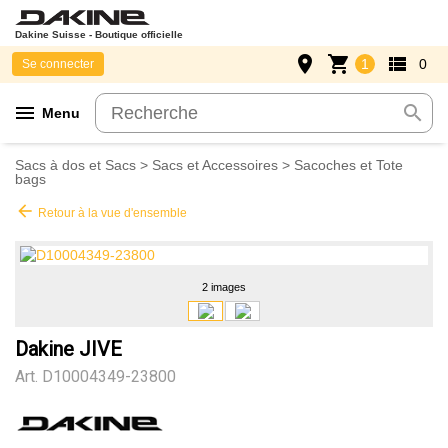
Dakine Suisse - Boutique officielle
place
shopping_cart
view_list
1
0
Se connecter
menu
search
Menu
Sacs à dos et Sacs
>
Sacs et Accessoires
>
Sacoches et Tote
bags
arrow_back
Retour à la vue d'ensemble
2 images
Dakine JIVE
Art.
D10004349-23800