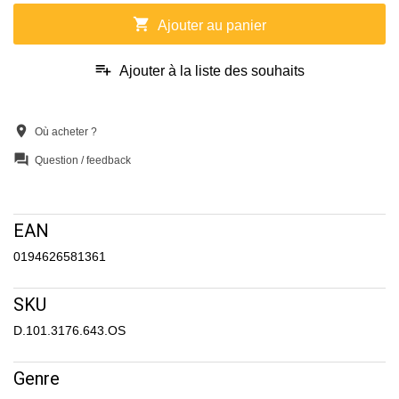
shopping_cart
Ajouter au panier
playlist_add
Ajouter à la liste des souhaits
location_on
Où acheter ?
question_answer
Question / feedback
EAN
0194626581361
SKU
D.101.3176.643.OS
Genre