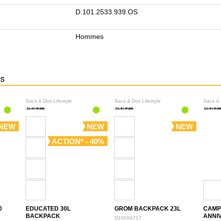
D.101.2533.939.OS
Hommes
ns
Sacs à Dos Lifestyle
Sacs à Dos Lifestyle
Sacs à 
NEW
NEW
NEW
ACTION* - 40%
0
EDUCATED 30L
GROM BACKPACK 23L
CAMP
BACKPACK
ANNI
D10004717