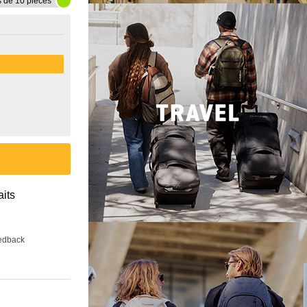
s de 10 pièces
aits
eedback