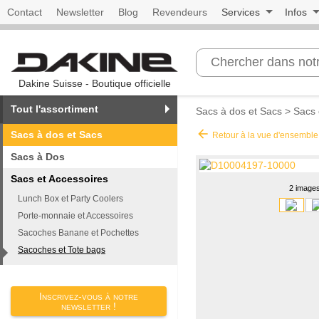
Contact
Newsletter
Blog
Revendeurs
Services
Infos
Dakine Suisse - Boutique officielle
Tout l'assortiment
Sacs à dos et Sacs
>
Sacs 
arrow_back
Sacs à dos et Sacs
Retour à la vue d'ensemble
Sacs à Dos
Sacs et Accessoires
2 image
Lunch Box et Party Coolers
Porte-monnaie et Accessoires
Sacoches Banane et Pochettes
Sacoches et Tote bags
Inscrivez-vous à notre
newsletter !