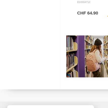
D10004712
CHF 64.90
sh