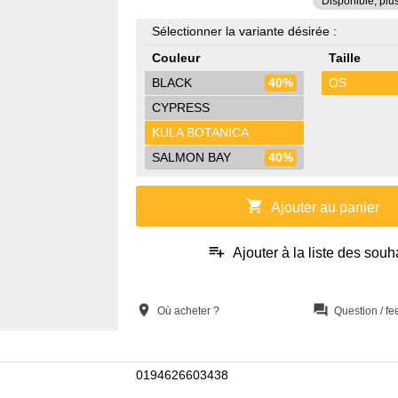
Disponible, plu
Sélectionner la variante désirée :
Couleur
Taille
BLACK
40%
OS
CYPRESS
KULA BOTANICA
SALMON BAY
40%
shopping_cart
Ajouter au panier
playlist_add
Ajouter à la liste des souh
location_on
question_answer
Où acheter ?
Question / f
0194626603438