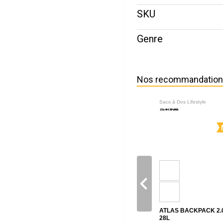
SKU
Genre
Nos recommandatio
Sacs à Dos Lifestyle
navigate_before
ATLAS BACKPACK 2.
28L