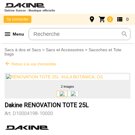
Dakine Suisse - Boutique officielle
place
shopping_cart
view_list
3
0
Se connecter
menu
search
Menu
Sacs à dos et Sacs
>
Sacs et Accessoires
>
Sacoches et Tote
bags
arrow_back
Retour à la vue d'ensemble
2 images
Dakine RENOVATION TOTE 25L
Art.
D10004198-10000