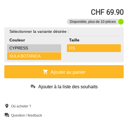
CHF 69.90
Disponible, plus de 10 pièces
Sélectionner la variante désirée :
Couleur
Taille
CYPRESS
OS
KULA BOTANICA
shopping_cart
Ajouter au panier
playlist_add
Ajouter à la liste des souhaits
location_on
Où acheter ?
question_answer
Question / feedback