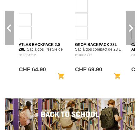
navigate_before
navigate_next
ATLAS BACKPACK 2.0
GROM BACKPACK 23L
CAM
28L
Sac à dos lifestyle de
Sac à dos compact de 23 L
ANN
28 L, conçu pour les trajets
adapté aux jeunes
BAC
D10004712
D10004717
D100
quotidiens, l’école ou les
utilisateurs, avec un format
dos 
loisirs. Son format structuré
confortable et pratique pour
selle
facilite le rangement des
l’école, les sorties et les
fête 
CHF 64.90
CHF 69.90
CHF
affaires…
activités…
dans 
shopping_cart
shopping_cart
Cons
dan