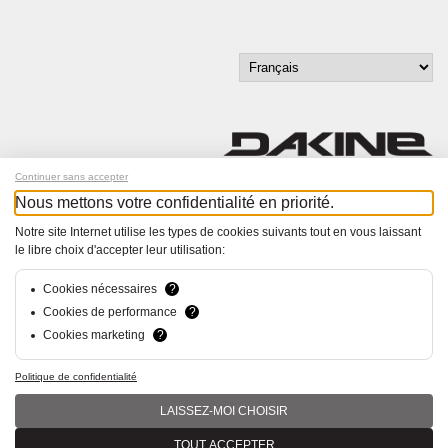
Continuer sans accepter
Nous mettons votre confidentialité en priorité.
Inscrivez-vous à notre newsletter !
Notre site Internet utilise les types de cookies suivants tout en vous laissant
le libre choix d'accepter leur utilisation:
© Bucher+Walt 2011-2026
Tous droits réservés - Informations non contractuelles
Conditions générales
Cookies nécessaires
?
Politique de Confidentialité
Cookies de performance
?
Paramètres de consentement
Cookies marketing
?
Conception et réalisation :
hsolutions.ch
Politique de confidentialité
LAISSEZ-MOI CHOISIR
TOUT ACCEPTER