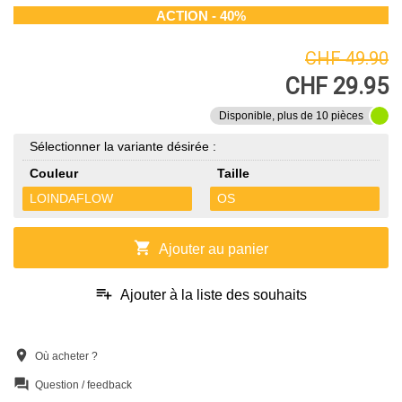
ACTION - 40%
CHF 49.90
CHF 29.95
Disponible, plus de 10 pièces
Sélectionner la variante désirée :
Couleur
Taille
LOINDAFLOW
OS
shopping_cart
Ajouter au panier
playlist_add
Ajouter à la liste des souhaits
location_on
Où acheter ?
question_answer
Question / feedback