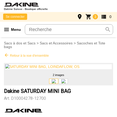
Dakine Suisse - Boutique officielle
place
shopping_cart
view_list
3
0
Se connecter
menu
search
Menu
Sacs à dos et Sacs
>
Sacs et Accessoires
>
Sacoches et Tote
bags
arrow_back
Retour à la vue d'ensemble
2 images
Dakine SATURDAY MINI BAG
Art.
D10004278-12700