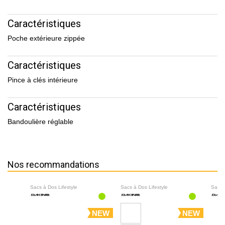
Caractéristiques
Poche extérieure zippée
Caractéristiques
Pince à clés intérieure
Caractéristiques
Bandoulière réglable
Nos recommandations
Sacs à Dos Lifestyle
Sacs à Dos Lifestyle
Sacs 
NEW
NEW