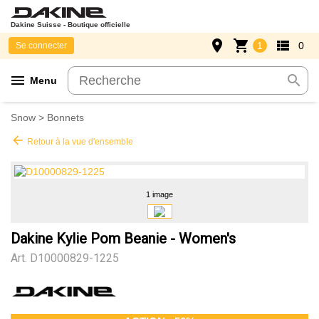
Dakine Suisse - Boutique officielle
place
shopping_cart
view_list
1
0
Se connecter
menu
search
Menu
Snow
>
Bonnets
arrow_back
Retour à la vue d'ensemble
1 image
Dakine Kylie Pom Beanie - Women's
Art.
D10000829-1225