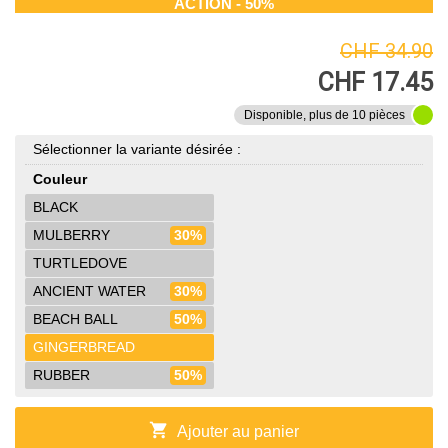
ACTION - 50%
CHF 34.90
CHF 17.45
Disponible, plus de 10 pièces
Sélectionner la variante désirée :
Couleur
BLACK
MULBERRY
30%
TURTLEDOVE
ANCIENT WATER
30%
BEACH BALL
50%
GINGERBREAD
RUBBER
50%
shopping_cart
Ajouter au panier