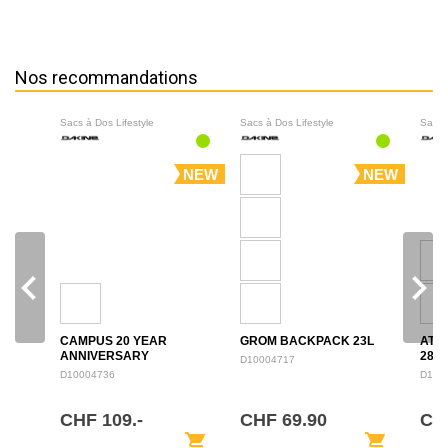
Nos recommandations
Sacs à Dos Lifestyle
Sacs à Dos Lifestyle
Sacs 
NEW
NEW
navigate_before
navigate_next
CAMPUS 20 YEAR
GROM BACKPACK 23L
ATL
ANNIVERSARY
28L
D10004717
BACKPACK 28L
D10004736
D100
CHF 109.-
CHF 69.90
CH
shopping_cart
shopping_cart