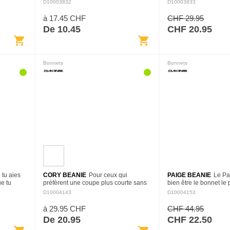
Hayden.
climats froids. Le petit pompon et le
hivernal est essentiel 
D10003832
D10003833
t à côtes
revers classique haut de ce bonnet
comme il se doit d'une
fabriqué au Canada lui…
montagne, et c'est bi
à 17.45 CHF
CHF 29.95
De 10.45
CHF 20.95
shopping_cart
shopping_cart
Bonnets
Bonnets
 tu aies
CORY BEANIE
Pour ceux qui
PAIGE BEANIE
Le Pa
ue tu
préfèrent une coupe plus courte sans
bien être le bonnet le
bonnet
sacrifier la chaleur, nous proposons le
vous ne posséderez j
D10004143
D10004153
ign à
Cory beanie. Ce bonnet au profil plus
d'une coupe classique 
court conserve…
brodé directement pa
à 29.95 CHF
CHF 44.95
De 20.95
CHF 22.50