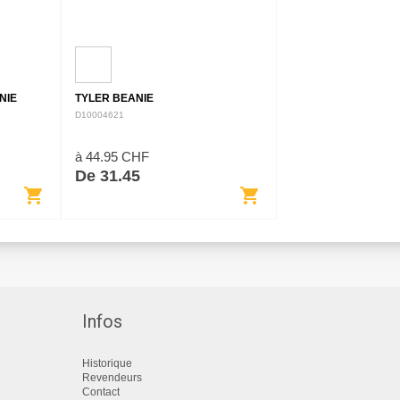
NIE
TYLER BEANIE
D10004621
à 44.95 CHF
De 31.45
shopping_cart
shopping_cart
Infos
Historique
Revendeurs
Contact