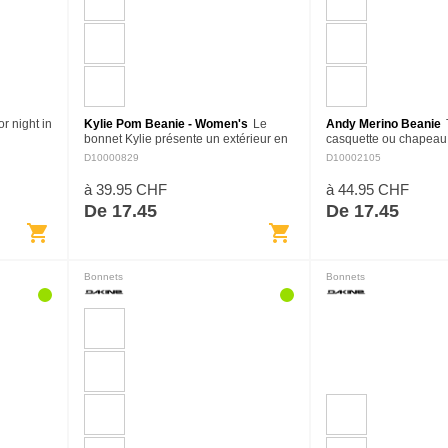
or night in
Kylie Pom Beanie - Women's
Le
Andy Merino Beanie
bonnet Kylie présente un extérieur en
casquette ou chapeau.
acrylique dans une conception en
comme tu veux. Ce cl
D10000829
D10002105
tricot à côtes épaisses, un pompon en
bonnets en tricot est le
fausse fourrure, un revers…
pour un port quotidien.
à 39.95 CHF
à 44.95 CHF
De 17.45
De 17.45
shopping_cart
shopping_cart
Bonnets
Bonnets