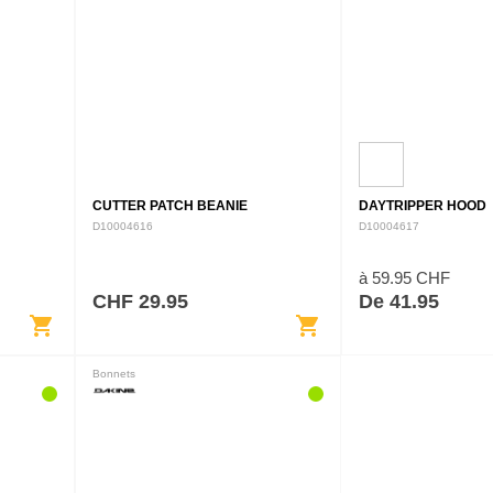
CUTTER PATCH BEANIE
DAYTRIPPER HOOD
D10004616
D10004617
à 59.95 CHF
CHF 29.95
De 41.95
shopping_cart
shopping_cart
Bonnets