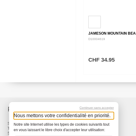
JAMESON MOUNTAIN BEA
D10004619
CHF 34.95
Produits
Services
Continuer sans accepter
Nous mettons votre confidentialité en priorité.
Sacs à dos et Sacs
Livraison
Notre site Internet utilise les types de cookies suivants tout
Travel
Garantie
en vous laissant le libre choix d'accepter leur utilisation:
Snow