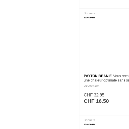
Bonnets
PAYTON BEANIE
Vous rech
une chaleur optimale sans sac
style ? Le Payton beanie offr
D10004154
deux. Fabriqué à partir de 6
polyester recyclé et…
CHF 32.95
CHF 16.50
Bonnets