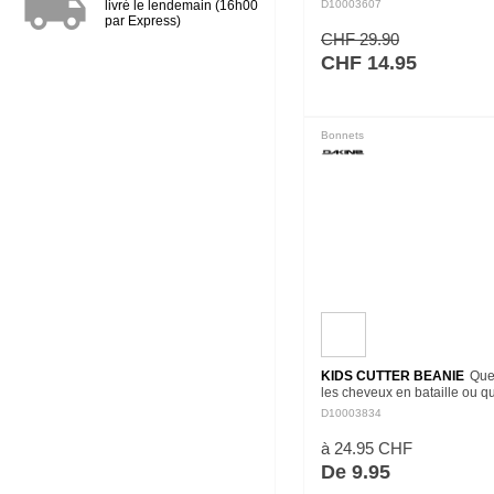
local_shipping
dans sa collection. Voici le 
livré le lendemain (16h00
D10003607
Avec une conception en trico
par Express)
intemporel, un…
CHF 29.90
CHF 14.95
Bonnets
KIDS CUTTER BEANIE
Que
les cheveux en bataille ou q
cherches à te réchauffer, le 
D10003834
Cutter est là pour toi. Le des
revers haut s'adapte à un…
à 24.95 CHF
De 9.95