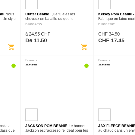
nie
Nous
Cutter Beanie
Que tu aies les
Kelsey Pom Beanie 
. Un style
cheveux en bataille ou que tu
Fabriqué en laine mér
lange de
cherches à te réchauffer, le bonnet
tricot torsadé qui ferait
D10002655
D10003302
d pas. Il
Cutter est là pour toi. Le design à
de Noël, le bonnet Kel
revers haut s'adapte à…
de luxueuse polaire 
à 24.95 CHF
CHF 34.90
De 11.50
CHF 17.45
shopping_cart
shopping_cart
Bonnets
Bonnets
monde a
JACKSON POM BEANIE
Le bonnet
JAX FLEECE BEANI
classique
Jackson est l'accessoire idéal pour les
au chaud dans un env