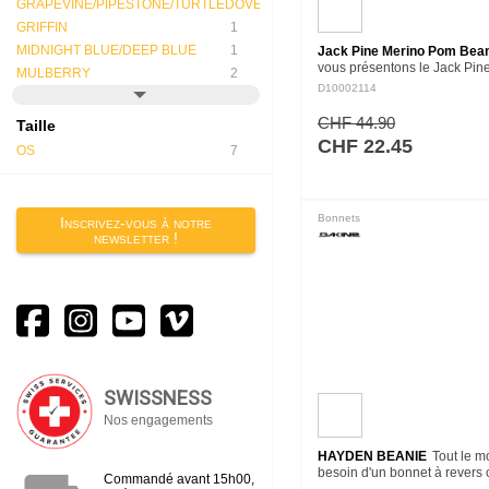
GRAPEVINE/PIPESTONE/TURTLEDOVE
1
GRIFFIN
1
MIDNIGHT BLUE/DEEP BLUE
1
Jack Pine Merino Pom Bea
vous présentons le Jack Pine
MULBERRY
2
à pompon intemporel en mé
D10002114
laine mérinos qui ne se déten
comporte une doublure…
CHF 44.90
Taille
CHF 22.45
OS
7
Bonnets
Inscrivez-vous à notre
newsletter !
SWISSNESS
Nos engagements
HAYDEN BEANIE
Tout le 
besoin d'un bonnet à revers 
Commandé avant 15h00,