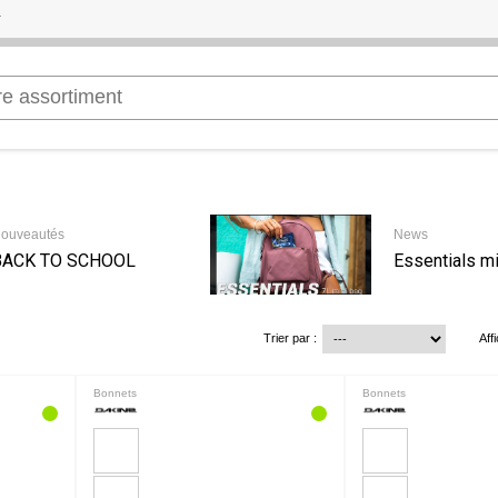
ouveautés
News
BACK TO SCHOOL
Essentials mi
Trier par :
Aff
Bonnets
Bonnets