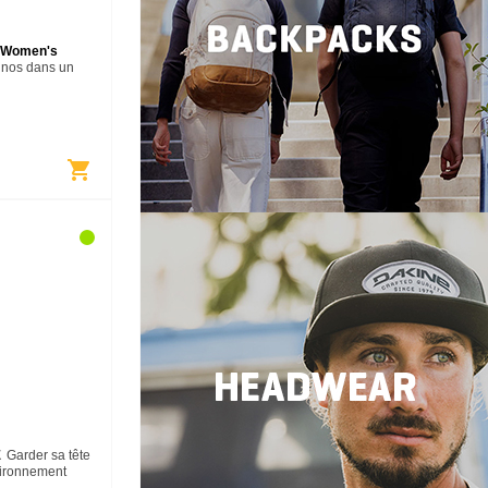
- Women's
inos dans un
 rougir ton pull
sey est doublé
et couronné…
shopping_cart
E
Garder sa tête
ironnement