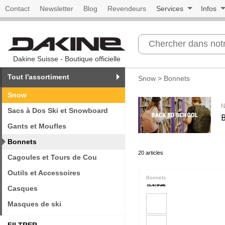
Contact
Newsletter
Blog
Revendeurs
Services
Infos
Dakine Suisse - Boutique officielle
Tout l'assortiment
Snow
> Bonnets
Snow
N
Sacs à Dos Ski et Snowboard
Gants et Moufles
Bonnets
20 articles
Cagoules et Tours de Cou
Outils et Accessoires
Bonnets
Casques
Masques de ski
FILTRER