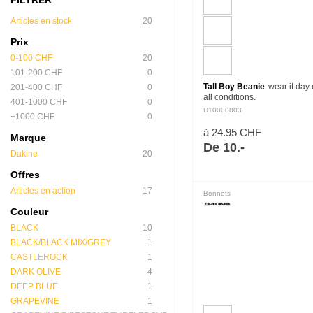
Articles en stock
20
Prix
0-100 CHF
20
101-200 CHF
0
Tall Boy Beanie
wear it day 
201-400 CHF
0
all conditions.
401-1000 CHF
0
D10000803
+1000 CHF
0
à 24.95 CHF
Marque
De 10.-
Dakine
20
Offres
Articles en action
17
Bonnets
Couleur
BLACK
10
BLACK/BLACK MIX/GREY
1
CASTLEROCK
1
DARK OLIVE
4
DEEP BLUE
1
GRAPEVINE
1