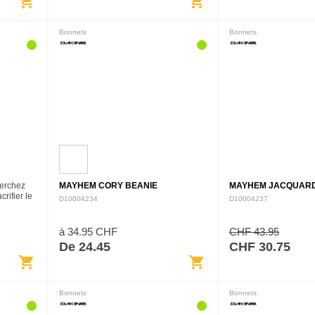
shopping_cart
shopping_cart
Bonnets
Bonnets
erchez
MAYHEM CORY BEANIE
MAYHEM JACQUARD
rifier le
D10004234
D10004237
e les
0 % de
à 34.95 CHF
CHF 43.95
De 24.45
CHF 30.75
shopping_cart
shopping_cart
Bonnets
Bonnets