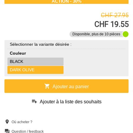
ACTION - 30%
CHF 27.95
CHF 19.55
Disponible, plus de 10 pièces
Sélectionner la variante désirée :
Couleur
BLACK
DARK OLIVE
shopping_cart
Ajouter au panier
playlist_add
Ajouter à la liste des souhaits
location_on
Où acheter ?
question_answer
Question / feedback