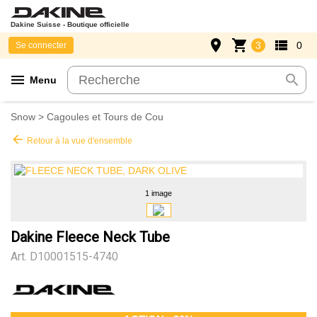
Dakine Suisse - Boutique officielle
place
shopping_cart
view_list
3
0
Se connecter
menu
search
Menu
Snow
>
Cagoules et Tours de Cou
arrow_back
Retour à la vue d'ensemble
1 image
Dakine Fleece Neck Tube
Art.
D10001515-4740