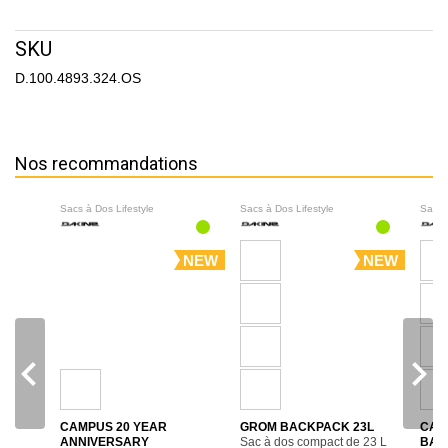
SKU
D.100.4893.324.OS
Nos recommandations
Sacs à Dos Lifestyle
Sacs à Dos Lifestyle
Sacs 
NEW
NEW
navigate_before
navigate_next
CAMPUS 20 YEAR
GROM BACKPACK 23L
CAM
ANNIVERSARY
Sac à dos compact de 23 L
BAC