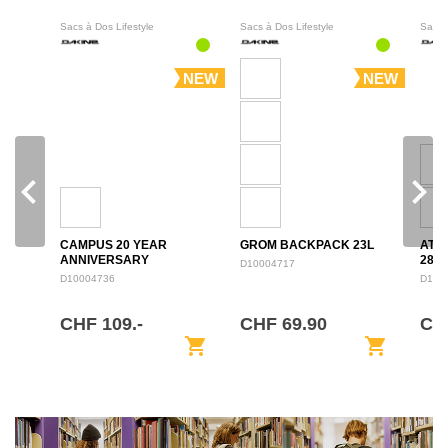
Sacs à Dos Lifestyle
Sacs à Dos Lifestyle
Sacs 
NEW
NEW
navigate_before
navigate_next
CAMPUS 20 YEAR
GROM BACKPACK 23L
ATL
ANNIVERSARY
28L
D10004717
BACKPACK 28L
D10004736
D100
CHF 109.-
CHF 69.90
CH
shopping_cart
shopping_cart