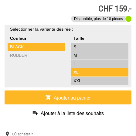
CHF 159.-
Disponible, plus de 10 pièces
Sélectionner la variante désirée :
Couleur
Taille
BLACK
S
RUBBER
M
L
XL
XXL
shopping_cart
Ajouter au panier
playlist_add
Ajouter à la liste des souhaits
location_on
Où acheter ?