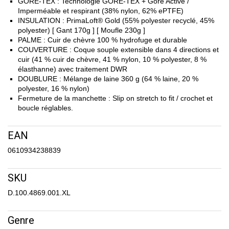
GORE-TEX : Technologie GORE-TEX + Gore Active /
Imperméable et respirant (38% nylon, 62% ePTFE)
INSULATION : PrimaLoft® Gold (55% polyester recyclé, 45%
polyester) [ Gant 170g ] [ Moufle 230g ]
PALME : Cuir de chèvre 100 % hydrofuge et durable
COUVERTURE : Coque souple extensible dans 4 directions et
cuir (41 % cuir de chèvre, 41 % nylon, 10 % polyester, 8 %
élasthanne) avec traitement DWR
DOUBLURE : Mélange de laine 360 g (64 % laine, 20 %
polyester, 16 % nylon)
Fermeture de la manchette : Slip on stretch to fit / crochet et
boucle réglables.
EAN
0610934238839
SKU
D.100.4869.001.XL
Genre