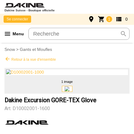
Dakine Suisse - Boutique officielle
place
shopping_cart
view_list
1
0
Se connecter
menu
search
Menu
Snow
>
Gants et Moufles
arrow_back
Retour à la vue d'ensemble
1 image
Dakine Excursion GORE-TEX Glove
Art.
D10002001-1600