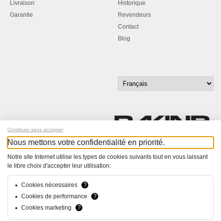
Livraison
Historique
Garantie
Revendeurs
Contact
Blog
Continuer sans accepter
Nous mettons votre confidentialité en priorité.
Inscrivez-vous à notre newsletter !
Notre site Internet utilise les types de cookies suivants tout en vous laissant
le libre choix d'accepter leur utilisation:
© Bucher+Walt 2011-2026
Tous droits réservés - Informations non contractuelles
Cookies nécessaires
?
Conditions générales
Cookies de performance
?
Politique de Confidentialité
Cookies marketing
?
Conception et réalisation :
hsolutions.ch