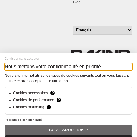
Blog
Continuer sans accepter
Nous mettons votre confidentialité en priorité.
Inscrivez-vous à notre newsletter !
Notre site Internet utilise les types de cookies suivants tout en vous laissant
le libre choix d'accepter leur utilisation:
© Bucher+Walt 2011-2026
Tous droits réservés - Informations non contractuelles
Cookies nécessaires
?
Conditions générales
Cookies de performance
?
Politique de Confidentialité
Cookies marketing
?
Conception et réalisation :
hsolutions.ch
Politique de confidentialité
LAISSEZ-MOI CHOISIR