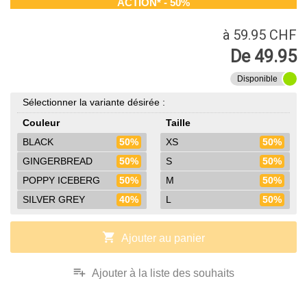
ACTION* - 50%
à 59.95 CHF
De 49.95
Disponible
Sélectionner la variante désirée :
Couleur
Taille
BLACK
50%
XS
50%
GINGERBREAD
50%
S
50%
POPPY ICEBERG
50%
M
50%
SILVER GREY
40%
L
50%
shopping_cart
Ajouter au panier
playlist_add
Ajouter à la liste des souhaits