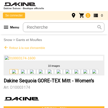
Dakine Suisse - Boutique officielle
place
shopping_cart
view_list
1
0
Se connecter
menu
search
Menu
Snow
>
Gants et Moufles
arrow_back
Retour à la vue d'ensemble
10 images
Dakine Sequoia GORE-TEX Mitt - Women's
Art.
D10003174