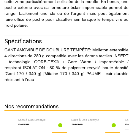
cette zone particulièrement sollicitée de la moufle. En bonus, une
poche externe avec sa fermeture éclair imperméable permet de
ranger facilement une clé ou de l'argent mais peut également
faire office de poche pour chauffe-main lorsque le temps vire au
froid polaire.
Spécifications
GANT AMOVIBLE DE DOUBLURE TEMPÊTE: Molleton extensible
4 directions de 280 g compatible avec les écrans tactiles INSERT
: technologie GORE-TEX® + Gore Warm / imperméable /
respirant ISOLATION : 50 % de polyester recyclé haute densité
[Gant 170 / 340 g] [Mitaine 170 / 340 g] PAUME : cuir durable
résistant à l'eau
Nos recommandations
Sacs à Dos Lifestyle
Sacs à Dos Lifestyle
Sacs 