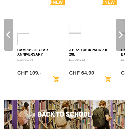
NEW
NEW
navigate_before
navigate_next
CAMPUS 20 YEAR
ATLAS BACKPACK 2.0
CAM
ANNIVERSARY
28L
BAC
BACKPACK 28L
D10004736
D10004712
D100
CHF 109.-
CHF 64.90
CH
shopping_cart
shopping_cart