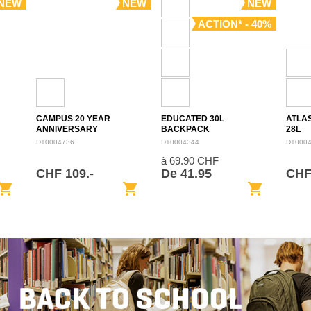
NEW
NEW
NEW
ACTION* - 40%
CAMPUS 20 YEAR
EDUCATED 30L
ATLA
ANNIVERSARY
BACKPACK
28L
BACKPACK 28L
D10004736
D10004344
D1000
à 69.90 CHF
CHF 109.-
De 41.95
CHF
opping_cart
shopping_cart
shopping_cart