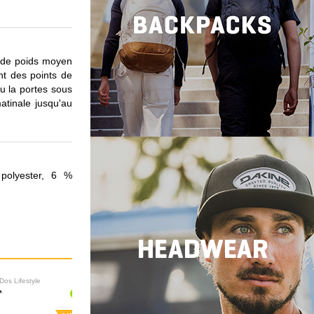
 de poids moyen
nt des points de
tu la portes sous
tinale jusqu'au
polyester, 6 %
Dos Lifestyle
Sacs à Dos Lifestyle