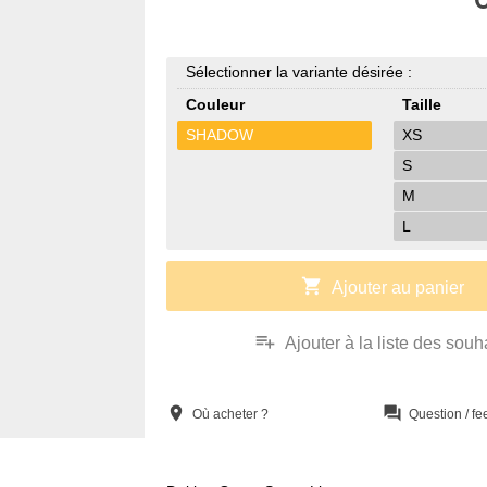
Sélectionner la variante désirée :
Couleur
Taille
SHADOW
XS
S
M
L
shopping_cart
Ajouter au panier
playlist_add
Ajouter à la liste des souh
location_on
question_answer
Où acheter ?
Question / f