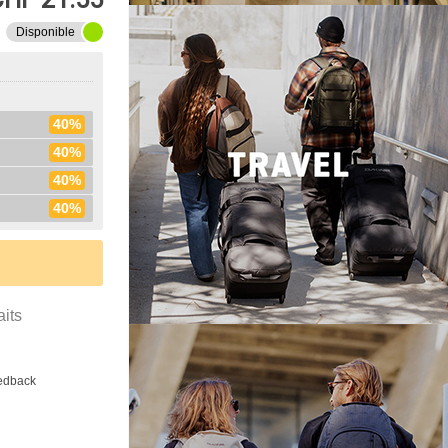
Disponible
40%
40%
40%
40%
aits
eedback