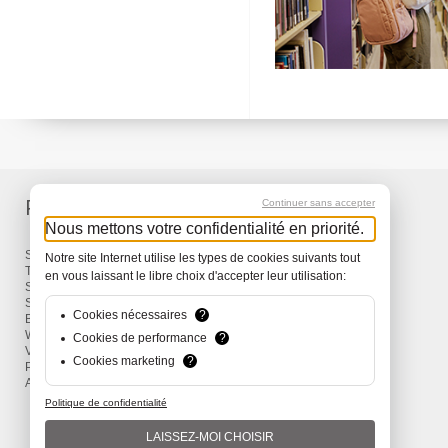
Produits
Services
Continuer sans accepter
Nous mettons votre confidentialité en priorité.
Sacs à dos et Sacs
Livraison
Notre site Internet utilise les types de cookies suivants tout
Travel
Garantie
en vous laissant le libre choix d'accepter leur utilisation:
Snow
Surf
Cookies nécessaires
?
Bike
Wind
Cookies de performance
?
Vêtements et Accessoires
Cookies marketing
?
Promotions
Actions
Politique de confidentialité
LAISSEZ-MOI CHOISIR