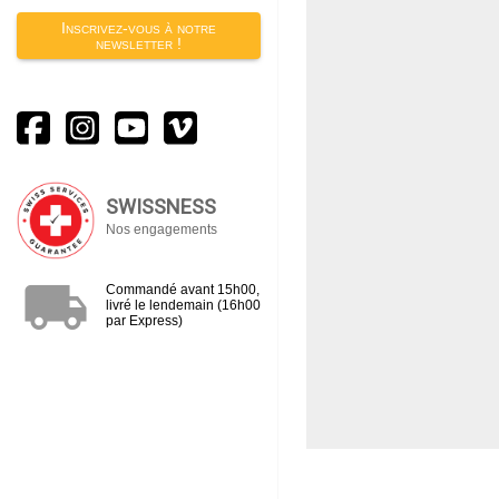
Inscrivez-vous à notre
newsletter !
SWISSNESS
Nos engagements
local_shipping
Commandé avant 15h00,
livré le lendemain (16h00
par Express)