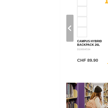
navigate_before
CAMPUS HYBRID
BACKPACK 26L
D10004534
CHF 89.90
sh