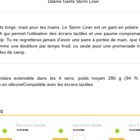
Dakine Gants Storm Liner
longs, mais pour tes mains. Le Storm Liner est un gant en polaire
ch qui permet l'utilisation des écrans tactiles et une paume comprena
rip. Tu ne regretteras jamais d'avoir une paire à portée de main, que 
mme une doublure par temps froid, ou seule pour une promenade ma
 feu de camp.
aire extensible dans les 4 sens, poids moyen 280 g (94 % 
 en siliconeCompatible avec les écrans tactiles
ns
Sacs à Dos Lifestyle
Sacs à Dos Lifestyle
Sacs à 