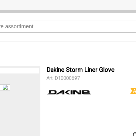
Dakine Storm Liner Glove
Art.
D10000697
s
A