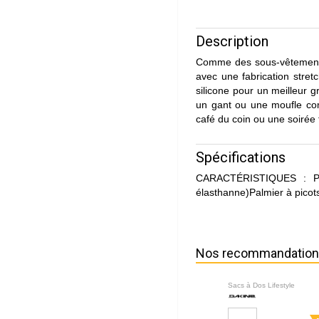
Description
Comme des sous-vêtements 
avec une fabrication stret
silicone pour un meilleur g
un gant ou une moufle co
café du coin ou une soirée
Spécifications
CARACTÉRISTIQUES : Pol
élasthanne)Palmier à picots
Nos recommandatio
Sacs à Dos Lifestyle