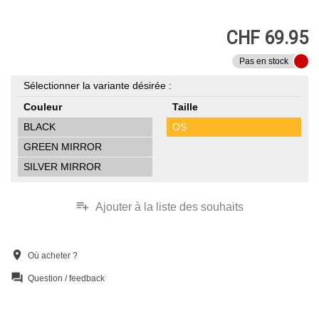
CHF 69.95
Pas en stock
Sélectionner la variante désirée :
Couleur
Taille
BLACK
OS
GREEN MIRROR
SILVER MIRROR
playlist_add
Ajouter à la liste des souhaits
location_on
Où acheter ?
question_answer
Question / feedback