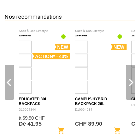
Nos recommandations
Sacs à Dos Lifestyle
Sacs à Dos Lifestyle
Sacs 
NEW
NEW
ACTION* - 40%
navigate_before
navigate_next
EDUCATED 30L
CAMPUS HYBRID
GRO
BACKPACK
BACKPACK 26L
D100
D10004344
D10004534
à 69.90 CHF
De 41.95
CHF 89.90
CH
shopping_cart
shopping_cart