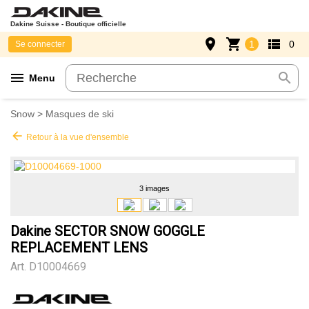
Dakine Suisse - Boutique officielle
place
shopping_cart
view_list
1
0
Se connecter
menu
search
Menu
Snow
>
Masques de ski
arrow_back
Retour à la vue d'ensemble
3 images
Dakine SECTOR SNOW GOGGLE
REPLACEMENT LENS
Art.
D10004669