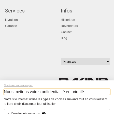
Services
Infos
Livraison
Historique
Garantie
Revendeurs
Contact
Blog
Continuer sans accepter
Nous mettons votre confidentialité en priorité.
Inscrivez-vous à notre newsletter !
Notre site Internet utilise les types de cookies suivants tout en vous laissant
le libre choix d'accepter leur utilisation:
© Bucher+Walt 2011-2026
Tous droits réservés - Informations non contractuelles
Cookies nécessaires
?