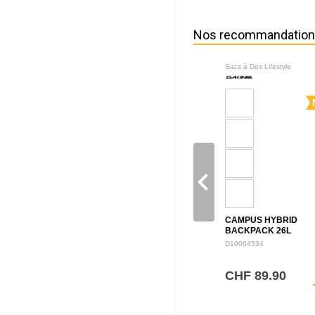
Nos recommandatio
Sacs à Dos Lifestyle
navigate_before
CAMPUS HYBRID
BACKPACK 26L
D10004534
CHF 89.90
sh