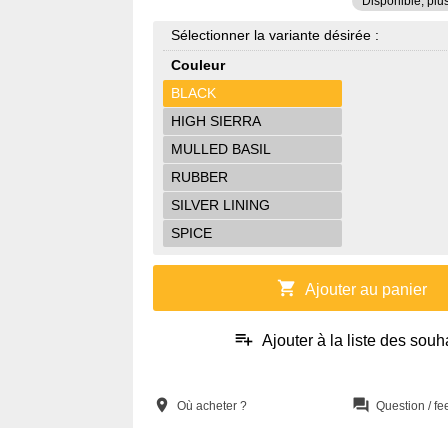
Disponible, plu
Sélectionner la variante désirée :
Couleur
BLACK
HIGH SIERRA
MULLED BASIL
RUBBER
SILVER LINING
SPICE
shopping_cart
Ajouter au panier
playlist_add
Ajouter à la liste des souh
location_on
question_answer
Où acheter ?
Question / f