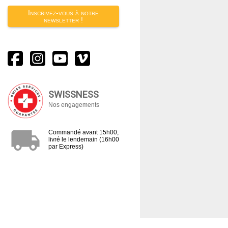
Inscrivez-vous à notre
newsletter !
SWISSNESS
Nos engagements
local_shipping
Commandé avant 15h00,
livré le lendemain (16h00
par Express)