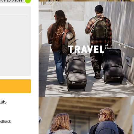
s de 10 pièces
aits
eedback