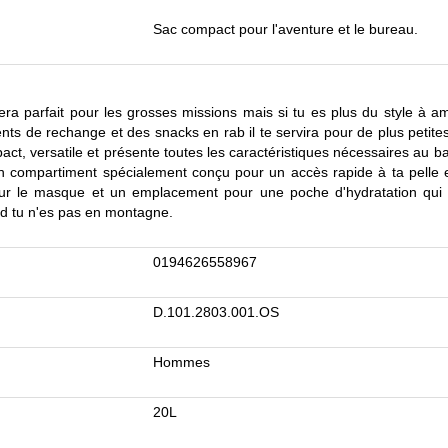
Sac compact pour l'aventure et le bureau.
l sera parfait pour les grosses missions mais si tu es plus du style à
ts de rechange et des snacks en rab il te servira pour de plus petite
ct, versatile et présente toutes les caractéristiques nécessaires au 
un compartiment spécialement conçu pour un accès rapide à ta pelle 
our le masque et un emplacement pour une poche d'hydratation qui 
nd tu n'es pas en montagne.
0194626558967
D.101.2803.001.OS
Hommes
20L