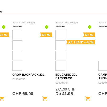
ns
Sacs à Dos Lifestyle
Sacs à Dos Lifestyle
Sacs à 
NEW
NEW
NEW
ACTION* - 40%
GROM BACKPACK 23L
EDUCATED 30L
CAMP
BACKPACK
ANNI
D10004717
BACK
D10004344
D1000
à 69.90 CHF
CHF 69.90
De 41.95
CHF
opping_cart
shopping_cart
shopping_cart