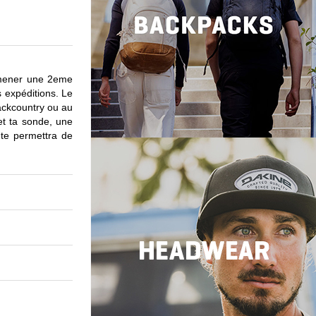
 amener une 2eme
s expéditions. Le
backcountry ou au
et ta sonde, une
te permettra de