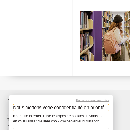
Produits
Services
Continuer sans accepter
Nous mettons votre confidentialité en priorité.
Sacs à dos et Sacs
Livraison
Notre site Internet utilise les types de cookies suivants tout
Travel
Garantie
en vous laissant le libre choix d'accepter leur utilisation:
Snow
Surf