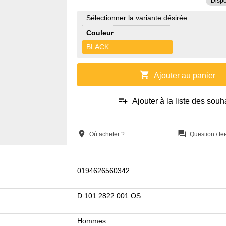
Dispo
Sélectionner la variante désirée :
Couleur
BLACK
shopping_cart
Ajouter au panier
playlist_add
Ajouter à la liste des souh
location_on
question_answer
Où acheter ?
Question / f
0194626560342
D.101.2822.001.OS
Hommes