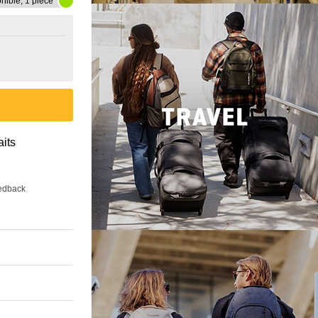
nible, 1 pièce
aits
eedback