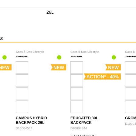
26L
ns
Sacs à Dos Lifestyle
Sacs à Dos Lifestyle
Sacs à 
NEW
NEW
NEW
ACTION* - 40%
CAMPUS HYBRID
EDUCATED 30L
GROM
BACKPACK 26L
BACKPACK
D1000
D10004534
D10004344