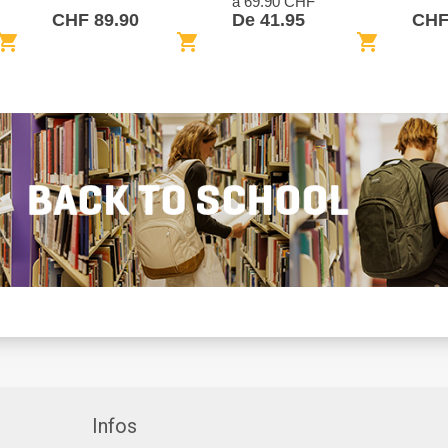
à 69.90 CHF
CHF 89.90
De 41.95
CHF
opping_cart
shopping_cart
shopping_cart
Infos