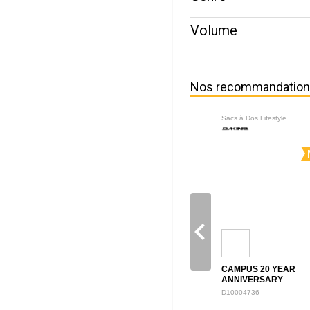
Volume
Nos recommandatio
Sacs à Dos Lifestyle
navigate_before
CAMPUS 20 YEAR
ANNIVERSARY
BACKPACK 28L
D10004736