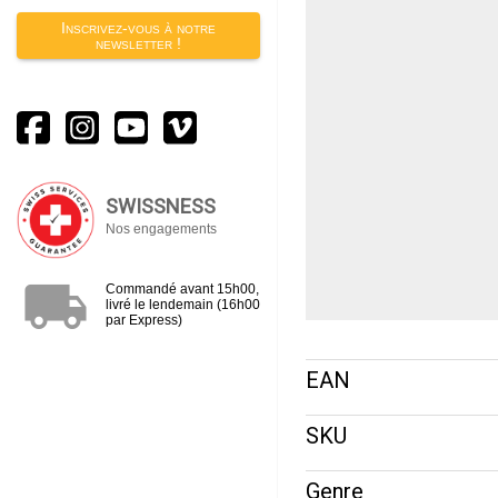
Inscrivez-vous à notre
newsletter !
SWISSNESS
Nos engagements
local_shipping
Commandé avant 15h00,
livré le lendemain (16h00
par Express)
EAN
SKU
Genre