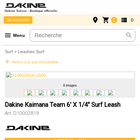
Dakine Suisse - Boutique officielle
place
shopping_cart
view_list
1
0
Se connecter
menu
search
Menu
Surf
>
Leashes Surf
arrow_back
Retour à la vue d'ensemble
8 images
Dakine Kaimana Team 6' X 1/4" Surf Leash
Art.
D10002819