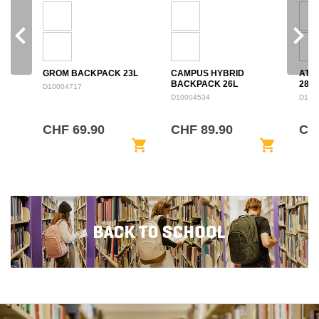
navigate_before
navigate_next
GROM BACKPACK 23L
CAMPUS HYBRID
ATL
BACKPACK 26L
28L
D10004717
D10004534
D100
CHF 69.90
CHF 89.90
CH
shopping_cart
shopping_cart