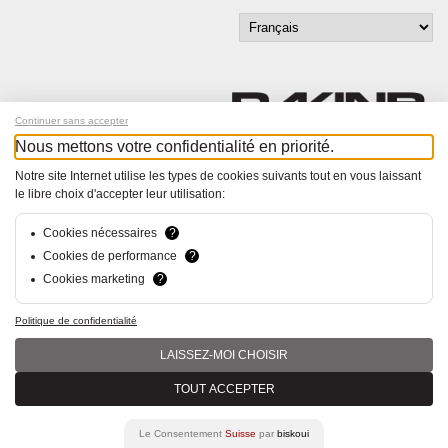
Continuer sans accepter
Nous mettons votre confidentialité en priorité.
Inscrivez-vous à notre newsletter !
Notre site Internet utilise les types de cookies suivants tout en vous laissant
le libre choix d'accepter leur utilisation:
© Bucher+Walt 2011-2026
Tous droits réservés - Informations non contractuelles
Cookies nécessaires
?
Conditions générales
Cookies de performance
?
Politique de Confidentialité
Cookies marketing
?
Conception et réalisation :
hsolutions.ch
Politique de confidentialité
LAISSEZ-MOI CHOISIR
TOUT ACCEPTER
Le Consentement
Suisse
par
biskoui