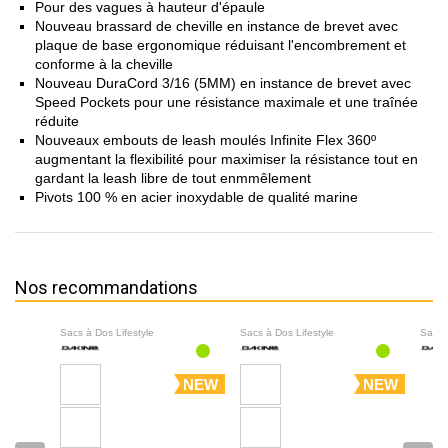
Pour des vagues à hauteur d'épaule
Nouveau brassard de cheville en instance de brevet avec
plaque de base ergonomique réduisant l'encombrement et
conforme à la cheville
Nouveau DuraCord 3/16 (5MM) en instance de brevet avec
Speed Pockets pour une résistance maximale et une traînée
réduite
Nouveaux embouts de leash moulés Infinite Flex 360º
augmentant la flexibilité pour maximiser la résistance tout en
gardant la leash libre de tout enmmêlement
Pivots 100 % en acier inoxydable de qualité marine
Nos recommandations
Sacs à Dos Lifestyle
Sacs à Dos Lifestyle
Sacs 
NEW
NEW