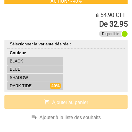
ACTION* - 40%
à 54.90 CHF
De 32.95
Disponible
Sélectionner la variante désirée :
Couleur
BLACK
BLUE
SHADOW
DARK TIDE
40%
shopping_cart
Ajouter au panier
playlist_add
Ajouter à la liste des souhaits