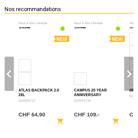
Nos recommandations
Sacs à Dos Lifestyle
Sacs à Dos Lifestyle
Sacs 
NEW
NEW
navigate_before
navigate_next
ATLAS BACKPACK 2.0
CAMPUS 20 YEAR
GRO
28L
ANNIVERSARY
D100
BACKPACK 28L
D10004712
D10004736
CHF 64.90
CHF 109.-
CH
shopping_cart
shopping_cart