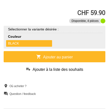
CHF 59.90
Disponible, 4 pièces
Sélectionner la variante désirée :
Couleur
BLACK
shopping_cart
Ajouter au panier
playlist_add
Ajouter à la liste des souhaits
location_on
Où acheter ?
question_answer
Question / feedback