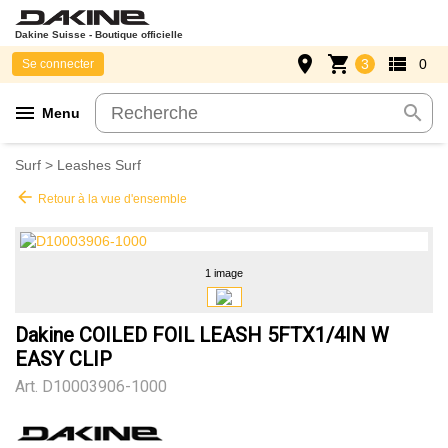
Dakine Suisse - Boutique officielle
place
shopping_cart
view_list
3
0
Se connecter
menu
search
Menu
Surf
>
Leashes Surf
arrow_back
Retour à la vue d'ensemble
1 image
Dakine COILED FOIL LEASH 5FTX1/4IN W
EASY CLIP
Art.
D10003906-1000