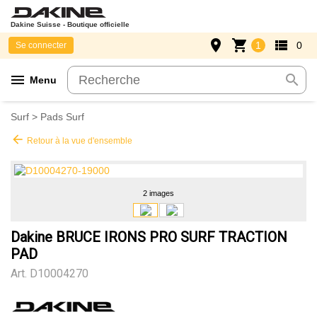
Dakine Suisse - Boutique officielle
place
shopping_cart
view_list
1
0
Se connecter
menu
search
Menu
Surf
>
Pads Surf
arrow_back
Retour à la vue d'ensemble
2 images
Dakine BRUCE IRONS PRO SURF TRACTION
PAD
Art.
D10004270