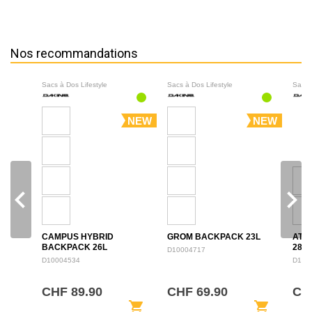
Nos recommandations
Sacs à Dos Lifestyle
Sacs à Dos Lifestyle
Sacs 
NEW
NEW
navigate_before
navigate_next
CAMPUS HYBRID
GROM BACKPACK 23L
ATL
BACKPACK 26L
28L
D10004717
D10004534
D100
CHF 89.90
CHF 69.90
CH
shopping_cart
shopping_cart