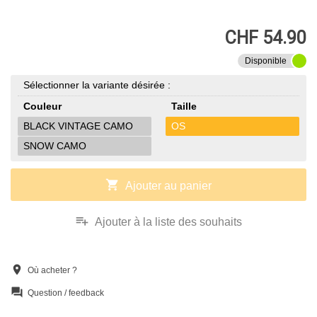
CHF 54.90
Disponible
Sélectionner la variante désirée :
Couleur
Taille
BLACK VINTAGE CAMO
OS
SNOW CAMO
shopping_cart
Ajouter au panier
playlist_add
Ajouter à la liste des souhaits
location_on
Où acheter ?
question_answer
Question / feedback