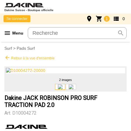
Dakine Suisse - Boutique officielle
place
shopping_cart
view_list
1
0
Se connecter
menu
search
Menu
Surf
>
Pads Surf
arrow_back
Retour à la vue d'ensemble
2 images
Dakine JACK ROBINSON PRO SURF
TRACTION PAD 2.0
Art.
D10004272