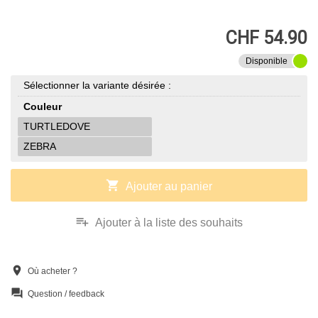
CHF 54.90
Disponible
Sélectionner la variante désirée :
Couleur
TURTLEDOVE
ZEBRA
shopping_cart
Ajouter au panier
playlist_add
Ajouter à la liste des souhaits
location_on
Où acheter ?
question_answer
Question / feedback