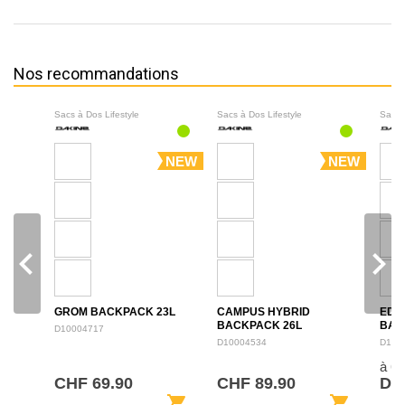
Nos recommandations
Sacs à Dos Lifestyle
Sacs à Dos Lifestyle
Sacs 
NEW
NEW
navigate_before
navigate_next
GROM BACKPACK 23L
CAMPUS HYBRID
EDU
BACKPACK 26L
BAC
D10004717
D10004534
D100
à 6
CHF 69.90
CHF 89.90
De 
shopping_cart
shopping_cart