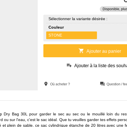
Disponible, plu
Sélectionner la variante désirée :
Couleur
STONE
shopping_cart
Ajouter au panier
playlist_add
Ajouter à la liste des souh
location_on
question_answer
Où acheter ?
Question / f
p Dry Bag 30L pour garder le sec au sec ou le mouillé loin du res
 ou sur l'eau, c'est le sac idéal. Que tu veuilles garder tes effets per
é et plein de sable, ce sac cylindrique étanche de 20 litres avec une f