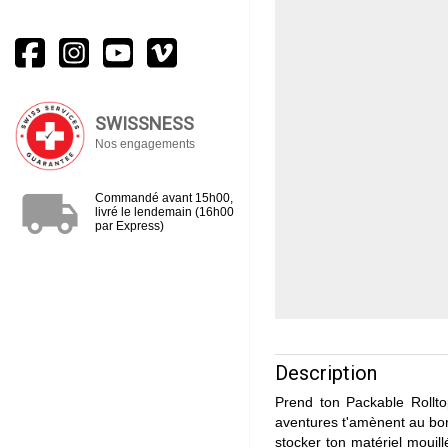
SWISSNESS
Nos engagements
local_shipping
Commandé avant 15h00,
livré le lendemain (16h00
par Express)
Description
Prend ton Packable Rollto
aventures t'amènent au bord
stocker ton matériel mouill