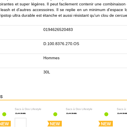
pirantes et super légères. Il peut facilement contenir une combinaison
leash et d'autres accessoires. Il se replie en un minimum d'espace lor
 ripstop ultra durable est étanche et aussi résistant qu'un clou de cercuei
0194626520483
D.100.8376.270.OS
Hommes
30L
ns
Sacs à Dos Lifestyle
Sacs à Dos Lifestyle
Sacs à 
NEW
NEW
NEW