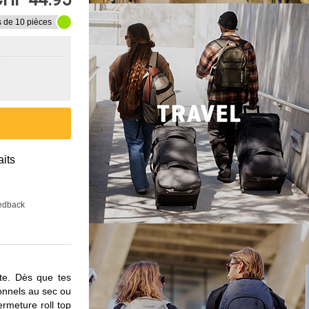
s de 10 pièces
aits
eedback
te. Dès que tes
sonnels au sec ou
ermeture roll top