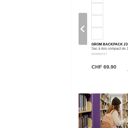
navigate_before
GROM BACKPACK 23
Sac à dos compact de 
adapté aux jeunes
D10004717
utilisateurs, avec un fo
confortable et pratique
l’école, les sorties et le
CHF 69.90
activités…
sh