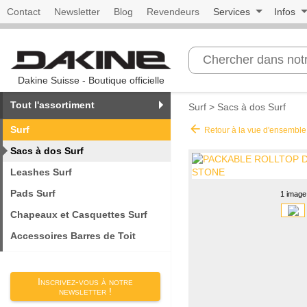
Contact
Newsletter
Blog
Revendeurs
Services
Infos
Dakine Suisse - Boutique officielle
Tout l'assortiment
Surf
>
Sacs à dos Surf
arrow_back
Surf
Retour à la vue d'ensemble
Sacs à dos Surf
Leashes Surf
Pads Surf
1 image
Chapeaux et Casquettes Surf
Accessoires Barres de Toit
Inscrivez-vous à notre
newsletter !