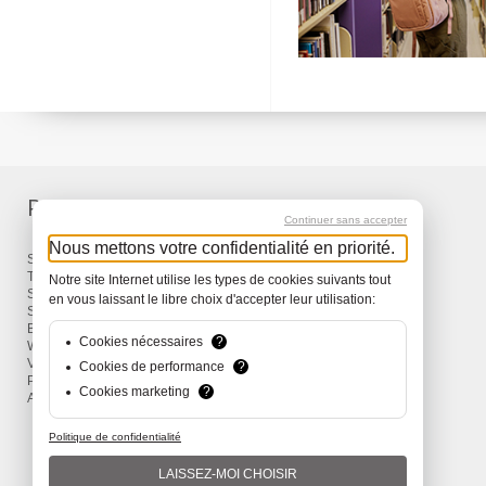
Produits
Services
Continuer sans accepter
Nous mettons votre confidentialité en priorité.
Sacs à dos et Sacs
Livraison
Travel
Garantie
Notre site Internet utilise les types de cookies suivants tout
Snow
en vous laissant le libre choix d'accepter leur utilisation:
Surf
Bike
Cookies nécessaires
?
Wind
Vêtements et Accessoires
Cookies de performance
?
Promotions
Cookies marketing
?
Actions
Politique de confidentialité
LAISSEZ-MOI CHOISIR