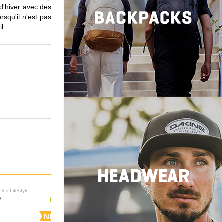
 d'hiver avec des
squ'il n'est pas
l.
Dos Lifestyle
Sacs à Dos Lifestyle
NEW
NEW