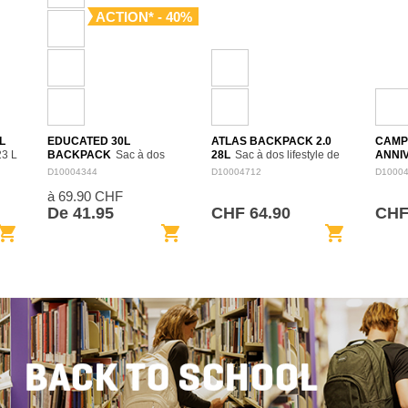
ACTION* - 40%
L
EDUCATED 30L
ATLAS BACKPACK 2.0
CAMP
23 L
BACKPACK
Sac à dos
28L
Sac à dos lifestyle de
ANNI
spacieux de 30 L pensé
28 L, conçu pour les trajets
BACK
D10004344
D10004712
D1000
rmat
pour l’école, le travail et les
quotidiens, l’école ou les
dos Ca
à 69.90 CHF
 pour
déplacements quotidiens.
loisirs. Son format structuré
seller 
s
Son organisation intérieure
facilite le rangement des
fête s
De 41.95
CHF 64.90
CHF
permet de séparer…
affaires…
dans l
opping_cart
shopping_cart
shopping_cart
Consol
dans