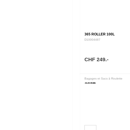
365 ROLLER 100L
D10004487
CHF 249.-
Bagages et Sacs à Roulette