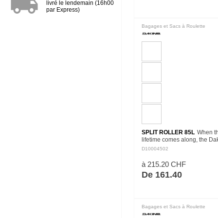
local_shipping
livré le lendemain (16h00
par Express)
Bagages et Sacs à Roulette
SPLIT ROLLER 85L
When the
lifetime comes along, the Dak
Roller 85L travel bag gives y
D10004502
space for that save-the-day r
and must-have…
à 215.20 CHF
De 161.40
Bagages et Sacs à Roulette