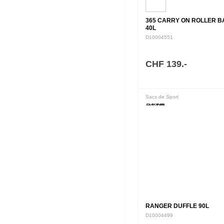
365 CARRY ON ROLLER B
40L
D10004551
CHF 139.-
Sacs de Sport
RANGER DUFFLE 90L
D10004499