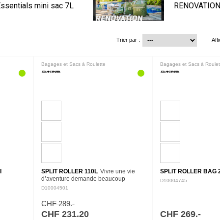
ssentials mini sac 7L
RENOVATION 
Trier par :
Aff
Bagages et Sacs à Roulette
Bagages et Sacs à Roulet
I
SPLIT ROLLER 110L
Vivre une vie
SPLIT ROLLER BAG 2
d’aventure demande beaucoup
D10004745
d’équipement. Lorsque votre
D10004501
prochaine mission nécessite un peu
de tout, le sac Dakine Split Roller
CHF 289.-
110L…
CHF 231.20
CHF 269.-