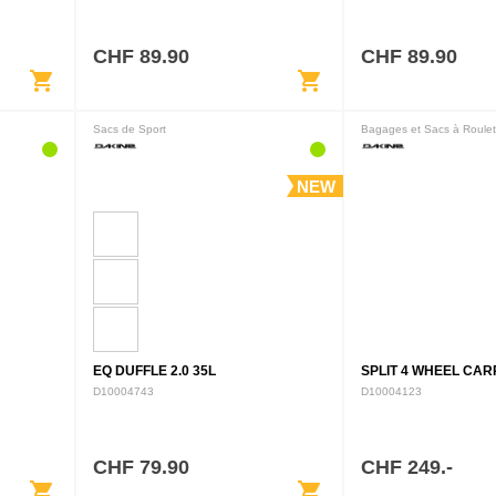
CHF 89.90
CHF 89.90
shopping_cart
shopping_cart
Sacs de Sport
Bagages et Sacs à Roulet
NEW
EQ DUFFLE 2.0 35L
SPLIT 4 WHEEL CAR
D10004743
D10004123
CHF 79.90
CHF 249.-
shopping_cart
shopping_cart