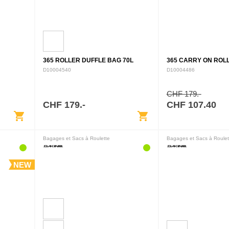
365 ROLLER DUFFLE BAG 70L
365 CARRY ON ROLL
D10004540
D10004486
CHF 179.-
CHF 179.-
CHF 107.40
shopping_cart
shopping_cart
Bagages et Sacs à Roulette
Bagages et Sacs à Roulet
NEW