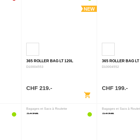
NEW
365 ROLLER BAG LT 120L
365 ROLLER BAG LT
D10004553
D10004552
CHF 219.-
CHF 199.-
shopping_cart
Bagages et Sacs à Roulette
Bagages et Sacs à Roulet