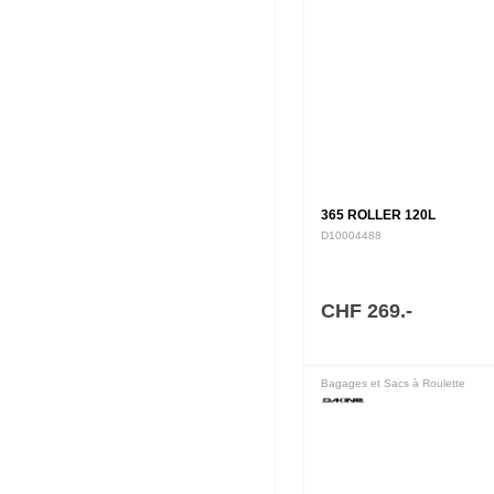
365 ROLLER 120L
D10004488
CHF 269.-
Bagages et Sacs à Roulette