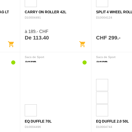
AG LT
CARRY ON ROLLER 42L
SPLIT 4 WHEEL ROL
D10004491
D10004124
à 189.- CHF
De 113.40
CHF 299.-
shopping_cart
shopping_cart
Sacs de Sport
Sacs de Sport
EQ DUFFLE 70L
EQ DUFFLE 2.0 50L
D10004496
D10004744