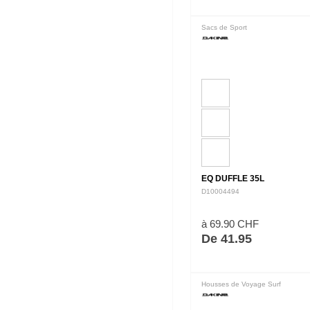
Sacs de Sport
EQ DUFFLE 35L
D10004494
à 69.90 CHF
De 41.95
Housses de Voyage Surf