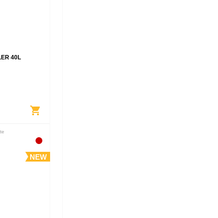
ER 40L
shopping_cart
te
NEW