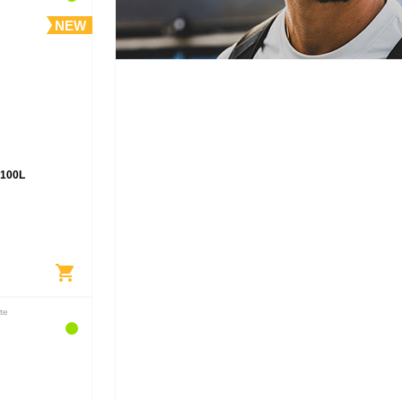
NEW
 100L
shopping_cart
te