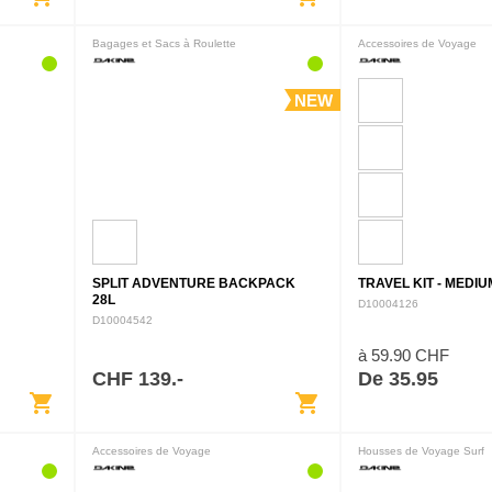
Bagages et Sacs à Roulette
Accessoires de Voyage
NEW
SPLIT ADVENTURE BACKPACK
TRAVEL KIT - MEDIU
28L
D10004126
D10004542
à 59.90 CHF
CHF 139.-
De 35.95
shopping_cart
shopping_cart
Accessoires de Voyage
Housses de Voyage Surf