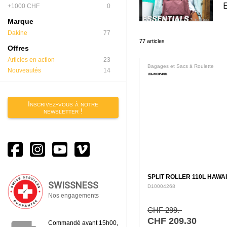
E
+1000 CHF
0
Marque
Dakine
77
77 articles
Offres
Articles en action
23
Bagages et Sacs à Roulette
Nouveautés
14
Inscrivez-vous à notre
newsletter !
SPLIT ROLLER 110L HAWAI
SWISSNESS
D10004268
Nos engagements
CHF 299.-
CHF 209.30
Commandé avant 15h00,