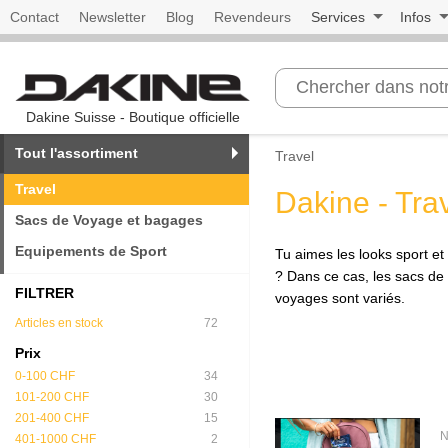
Contact
Newsletter
Blog
Revendeurs
Services
Infos
Dakine Suisse - Boutique officielle
Tout l'assortiment
Travel
Travel
Dakine - Tra
Sacs de Voyage et bagages
Equipements de Sport
Tu aimes les looks sport et
? Dans ce cas, les sacs de 
FILTRER
voyages sont variés.
Articles en stock
72
Prix
0-100 CHF
34
101-200 CHF
30
201-400 CHF
15
N
401-1000 CHF
2