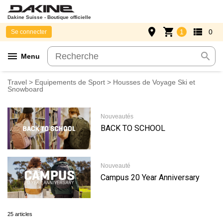
Dakine Suisse - Boutique officielle
place
shopping_cart
view_list
1
0
Se connecter
menu
search
Menu
Travel
>
Equipements de Sport
> Housses de Voyage Ski et
Snowboard
Nouveautés
BACK TO SCHOOL
Nouveauté
Campus 20 Year Anniversary
25 articles