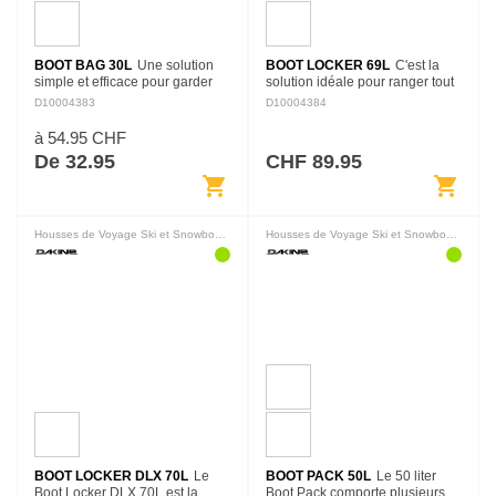
BOOT BAG 30L
Une solution
BOOT LOCKER 69L
C'est la
simple et efficace pour garder
solution idéale pour ranger tout
tes boots propres et sèches
ton matériel de snowboard ou
D10004383
D10004384
quand tu vas en montagne et de
ski et te tenir prêt à partir. Le
protéger l'intérieur de ta voiture
boot Locker offre énormément
à 54.95 CHF
au…
de volume…
De 32.95
CHF 89.95
shopping_cart
shopping_cart
Housses de Voyage Ski et Snowboard
Housses de Voyage Ski et Snowboard
BOOT LOCKER DLX 70L
Le
BOOT PACK 50L
Le 50 liter
Boot Locker DLX 70L est la
Boot Pack comporte plusieurs