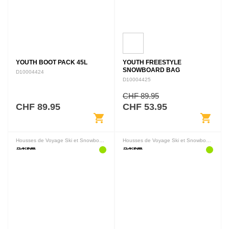
YOUTH BOOT PACK 45L
YOUTH FREESTYLE
SNOWBOARD BAG
D10004424
D10004425
CHF 89.95
CHF 89.95
CHF 53.95
shopping_cart
shopping_cart
Housses de Voyage Ski et Snowboard
Housses de Voyage Ski et Snowboard