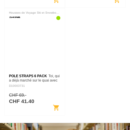
shopping_cart
shopping_cart
Housses de Voyage Ski et Snowboard
POLE STRAPS 6 PACK
Toi, qui
a déjà marché sur le quai avec
des cannes à pêche en vrac et
D10003731
un lourd sac plein de tackles et
d'équipements sur le dos ? Tu
CHF 69.-
connais la…
CHF 41.40
shopping_cart