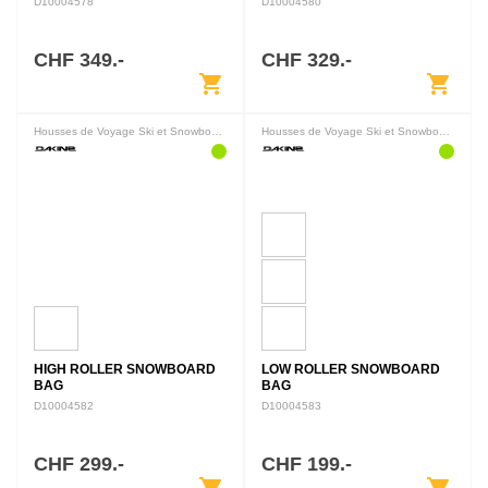
D10004578
D10004580
CHF 349.-
CHF 329.-
shopping_cart
shopping_cart
Housses de Voyage Ski et Snowboard
Housses de Voyage Ski et Snowboard
HIGH ROLLER SNOWBOARD
LOW ROLLER SNOWBOARD
BAG
BAG
D10004582
D10004583
CHF 299.-
CHF 199.-