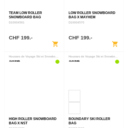
TEAM LOW ROLLER
LOW ROLLER SNOWBOARD
SNOWBOARD BAG
BAG X MAYHEM
D10004561
D10004570
CHF 199.-
CHF 199.-
shopping_cart
shopping_cart
Housses de Voyage Ski et Snowboard
Housses de Voyage Ski et Snowboard
HIGH ROLLER SNOWBOARD
BOUNDARY SKI ROLLER
BAG X NST
BAG