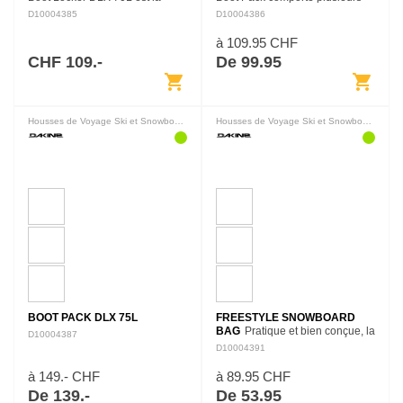
solution idéale pour ranger tout
compartiments spacieux pour
D10004385
D10004386
ton équipement en sécurité, au
ranger et protéger tes affaires en
même endroit. Ce sac se
voyage. Une poche rembourrée
à 109.95 CHF
compose d'une poche dédiée…
dédiée au…
CHF 109.-
De 99.95
shopping_cart
shopping_cart
Housses de Voyage Ski et Snowboard
Housses de Voyage Ski et Snowboard
BOOT PACK DLX 75L
FREESTYLE SNOWBOARD
BAG
Pratique et bien conçue, la
D10004387
housse de snowboard Freestyle
D10004391
est rembourrée pour protéger ta
board des chocs et des rayures
à 149.- CHF
à 89.95 CHF
et est munie d'une…
De 139.-
De 53.95