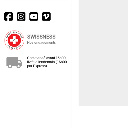
SWISSNESS
Nos engagements
local_shipping
Commandé avant 15h00,
livré le lendemain (16h00
par Express)