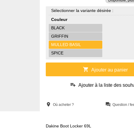
Disponible, plu
Sélectionner la variante désirée :
Couleur
BLACK
GRIFFIN
MULLED BASIL
SPICE
shopping_cart
Ajouter au panier
playlist_add
Ajouter à la liste des souh
location_on
question_answer
Où acheter ?
Question / f
Dakine Boot Locker 69L