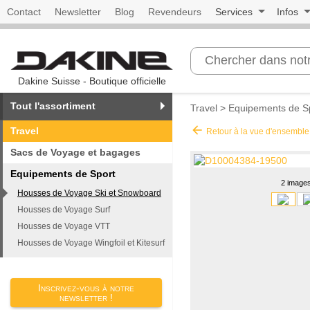
Contact
Newsletter
Blog
Revendeurs
Services
Infos
Dakine Suisse - Boutique officielle
Tout l'assortiment
Travel
>
Equipements de S
arrow_back
Travel
Retour à la vue d'ensemble
Sacs de Voyage et bagages
Equipements de Sport
2 image
Housses de Voyage Ski et Snowboard
Housses de Voyage Surf
Housses de Voyage VTT
Housses de Voyage Wingfoil et Kitesurf
Inscrivez-vous à notre
newsletter !