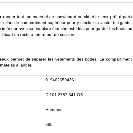
ur ranger tout ton matériel de snowboard ou ski et te tenir prêt à parti
 dans le compartiment supérieur pour y stocker ta veste, tes gants, t
 inférieur avec sa doublure étanche est idéal pour garder tes boots a
 l'écart du reste à ton retour de session.
veaux permet de séparer les vêtements des bottes. Le compartiment
 matelas à langer.
0194626594361
D.101.2787.341.OS
Hommes
69L