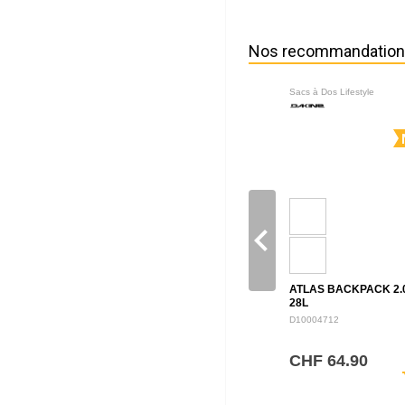
Nos recommandatio
Sacs à Dos Lifestyle
navigate_before
ATLAS BACKPACK 2.
28L
D10004712
CHF 64.90
sh