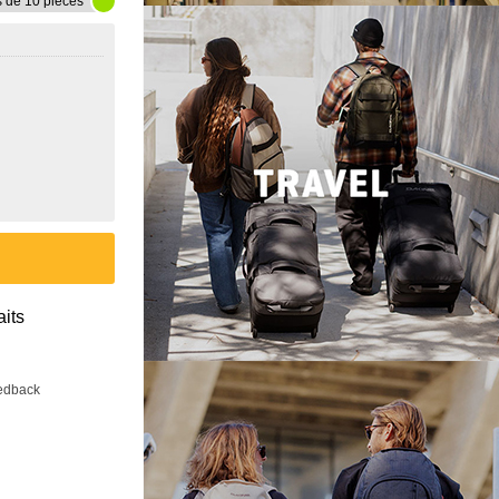
s de 10 pièces
aits
eedback