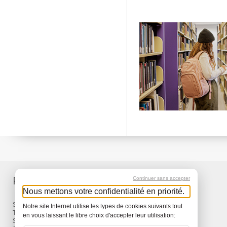
Produits
Services
Continuer sans accepter
Nous mettons votre confidentialité en priorité.
Sacs à dos et Sacs
Livraison
Notre site Internet utilise les types de cookies suivants tout
Travel
Garantie
en vous laissant le libre choix d'accepter leur utilisation:
Snow