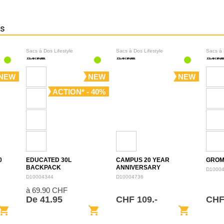
ns
Sacs à Dos Lifestyle
Sacs à Dos Lifestyle
Sacs à 
NEW
NEW
NEW
ACTION* - 40%
0
EDUCATED 30L
CAMPUS 20 YEAR
GROM
BACKPACK
ANNIVERSARY
D1000
BACKPACK 28L
D10004344
D10004736
à 69.90 CHF
De 41.95
CHF 109.-
CHF
opping_cart
shopping_cart
shopping_cart