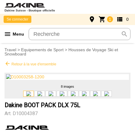
Dakine Suisse - Boutique officielle
place
shopping_cart
view_list
1
0
Se connecter
menu
search
Menu
Travel
>
Equipements de Sport
>
Housses de Voyage Ski et
Snowboard
arrow_back
Retour à la vue d'ensemble
8 images
Dakine BOOT PACK DLX 75L
Art.
D10004387