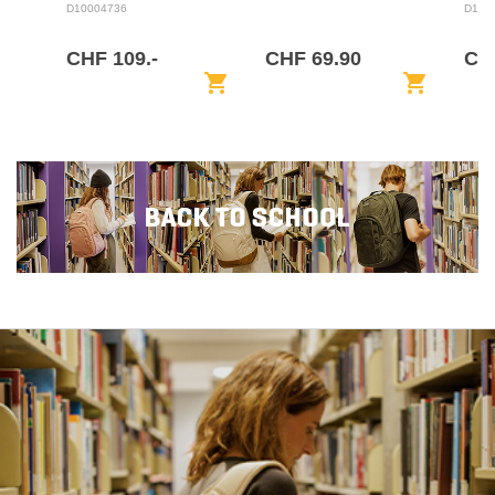
BACKPACK 28L
D10004736
D100
CHF 109.-
CHF 69.90
CH
shopping_cart
shopping_cart