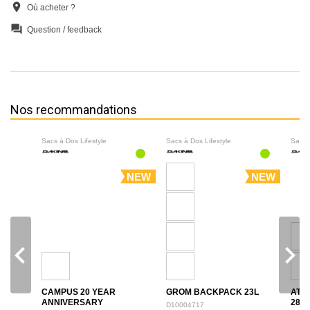
location_on
Où acheter ?
question_answer
Question / feedback
Nos recommandations
Sacs à Dos Lifestyle
Sacs à Dos Lifestyle
Sacs 
NEW
NEW
navigate_before
navigate_next
CAMPUS 20 YEAR
GROM BACKPACK 23L
ATL
ANNIVERSARY
28L
D10004717