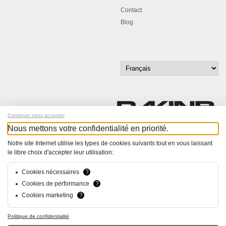
Contact
Blog
Continuer sans accepter
Nous mettons votre confidentialité en priorité.
Inscrivez-vous à notre newsletter !
Notre site Internet utilise les types de cookies suivants tout en vous laissant
le libre choix d'accepter leur utilisation:
© Bucher+Walt 2011-2026
Tous droits réservés - Informations non contractuelles
Cookies nécessaires
?
Conditions générales
Cookies de performance
?
Politique de Confidentialité
Cookies marketing
?
Conception et réalisation :
hsolutions.ch
Politique de confidentialité