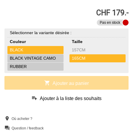
CHF 179.-
Pas en stock
Sélectionner la variante désirée :
Couleur
Taille
BLACK
157CM
BLACK VINTAGE CAMO
165CM
RUBBER
shopping_cart
Ajouter au panier
playlist_add
Ajouter à la liste des souhaits
location_on
Où acheter ?
question_answer
Question / feedback