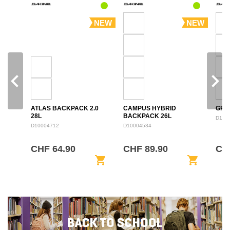
NEW
NEW
navigate_before
navigate_next
ATLAS BACKPACK 2.0
CAMPUS HYBRID
GRO
28L
BACKPACK 26L
D100
D10004712
D10004534
CHF 64.90
CHF 89.90
CH
shopping_cart
shopping_cart