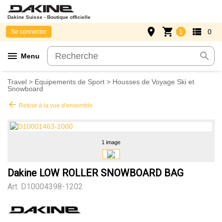
Dakine Suisse - Boutique officielle
place
shopping_cart
view_list
1
0
Se connecter
menu
search
Menu
Travel
>
Equipements de Sport
>
Housses de Voyage Ski et
Snowboard
arrow_back
Retour à la vue d'ensemble
1 image
Dakine LOW ROLLER SNOWBOARD BAG
Art.
D10004398-1202