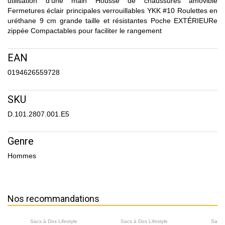
utilisation d'une main Housse de chaussures amovible
Fermetures éclair principales verrouillables YKK #10 Roulettes en
uréthane 9 cm grande taille et résistantes Poche EXTÉRIEURe
zippée Compactables pour faciliter le rangement
EAN
0194626559728
SKU
D.101.2807.001.E5
Genre
Hommes
Nos recommandations
Sacs à Dos Lifestyle
Sacs à Dos Lifestyle
Sacs 